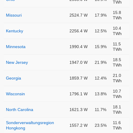
TWh
15.8
Missouri
2524.7 W
17.9%
TWh
10.4
Kentucky
2256.4 W
12.5%
TWh
11.5
Minnesota
1990.4 W
15.9%
TWh
18.5
New Jersey
1947.0 W
21.9%
TWh
21.0
Georgia
1859.7 W
12.4%
TWh
10.7
Wisconsin
1796.1 W
13.8%
TWh
18.1
North Carolina
1621.3 W
11.7%
TWh
Sonderverwaltungsregion
11.6
1557.2 W
23.5%
Hongkong
TWh