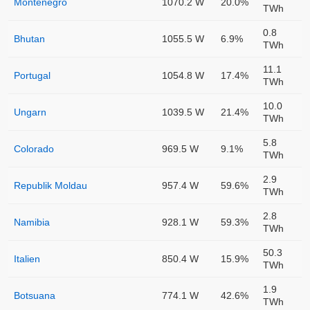
Montenegro
1070.2 W
20.0%
TWh
0.8
Bhutan
1055.5 W
6.9%
TWh
11.1
Portugal
1054.8 W
17.4%
TWh
10.0
Ungarn
1039.5 W
21.4%
TWh
5.8
Colorado
969.5 W
9.1%
TWh
2.9
Republik Moldau
957.4 W
59.6%
TWh
2.8
Namibia
928.1 W
59.3%
TWh
50.3
Italien
850.4 W
15.9%
TWh
1.9
Botsuana
774.1 W
42.6%
TWh