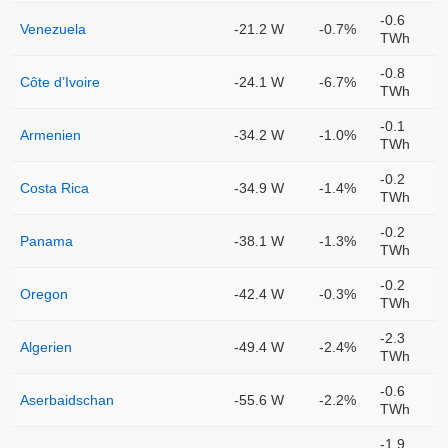
-0.6
Venezuela
-21.2 W
-0.7%
TWh
-0.8
Côte d’Ivoire
-24.1 W
-6.7%
TWh
-0.1
Armenien
-34.2 W
-1.0%
TWh
-0.2
Costa Rica
-34.9 W
-1.4%
TWh
-0.2
Panama
-38.1 W
-1.3%
TWh
-0.2
Oregon
-42.4 W
-0.3%
TWh
-2.3
Algerien
-49.4 W
-2.4%
TWh
-0.6
Aserbaidschan
-55.6 W
-2.2%
TWh
-1.9