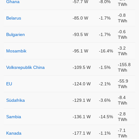
Ghana
-57.7 W
-8.0%
TWh
-0.8
Belarus
-85.0 W
-1.7%
TWh
-0.6
Bulgarien
-93.5 W
-1.7%
TWh
-3.2
Mosambik
-95.1 W
-16.4%
TWh
-155.8
Volksrepublik China
-109.5 W
-1.5%
TWh
-55.9
EU
-124.0 W
-2.1%
TWh
-8.4
Südafrika
-129.1 W
-3.6%
TWh
-2.8
Sambia
-136.1 W
-14.5%
TWh
-7.1
Kanada
-177.1 W
-1.1%
TWh