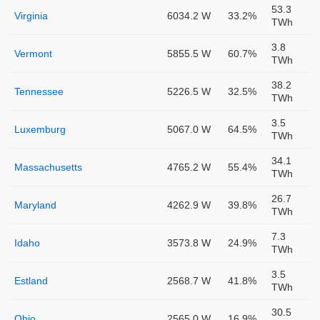
53.3
Virginia
6034.2 W
33.2%
TWh
3.8
Vermont
5855.5 W
60.7%
TWh
38.2
Tennessee
5226.5 W
32.5%
TWh
3.5
Luxemburg
5067.0 W
64.5%
TWh
34.1
Massachusetts
4765.2 W
55.4%
TWh
26.7
Maryland
4262.9 W
39.8%
TWh
7.3
Idaho
3573.8 W
24.9%
TWh
3.5
Estland
2568.7 W
41.8%
TWh
30.5
Ohio
2565.0 W
16.9%