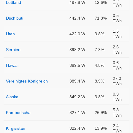
Lettland
497.8 W
12.6%
TWh
0.5
Dschibuti
442.4 W
71.8%
TWh
1.5
Utah
422.0 W
3.8%
TWh
2.6
Serbien
398.2 W
7.3%
TWh
0.6
Hawaii
389.5 W
4.8%
TWh
27.0
Vereinigtes Königreich
389.4 W
8.9%
TWh
0.3
Alaska
349.2 W
3.8%
TWh
5.8
Kambodscha
327.1 W
26.9%
TWh
2.4
Kirgisistan
322.4 W
13.9%
TWh