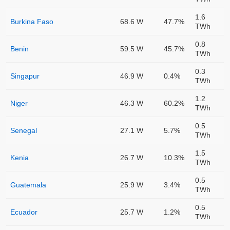
1.6
Burkina Faso
68.6 W
47.7%
TWh
0.8
Benin
59.5 W
45.7%
TWh
0.3
Singapur
46.9 W
0.4%
TWh
1.2
Niger
46.3 W
60.2%
TWh
0.5
Senegal
27.1 W
5.7%
TWh
1.5
Kenia
26.7 W
10.3%
TWh
0.5
Guatemala
25.9 W
3.4%
TWh
0.5
Ecuador
25.7 W
1.2%
TWh