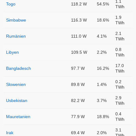
1.1
Togo
118.2 W
54.5%
TWh
1.9
Simbabwe
116.3 W
18.6%
TWh
2.1
Rumänien
111.0 W
4.1%
TWh
0.8
Libyen
109.5 W
2.2%
TWh
17.0
Bangladesch
97.7 W
16.2%
TWh
0.2
Slowenien
89.8 W
1.4%
TWh
2.9
Usbekistan
82.2 W
3.7%
TWh
0.4
Mauretanien
77.9 W
18.8%
TWh
3.1
Irak
69.4 W
2.0%
TWh