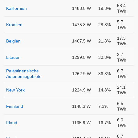
58.4
Kalifornien
1488.8 W
19.8%
TWh
5.7
Kroatien
1475.8 W
28.8%
TWh
17.3
Belgien
1467.5 W
21.8%
TWh
3.7
Litauen
1299.5 W
30.3%
TWh
Palästinensische
6.7
1262.9 W
86.8%
Autonomiegebiete
TWh
24.1
New York
1224.9 W
14.8%
TWh
6.5
Finnland
1148.3 W
7.3%
TWh
6.0
Irland
1135.9 W
16.7%
TWh
0.7