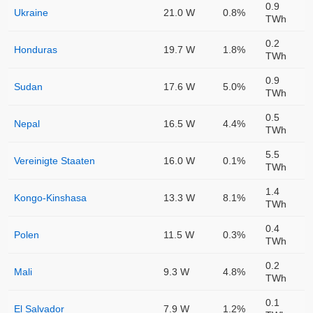
0.9
Ukraine
21.0 W
0.8%
TWh
0.2
Honduras
19.7 W
1.8%
TWh
0.9
Sudan
17.6 W
5.0%
TWh
0.5
Nepal
16.5 W
4.4%
TWh
5.5
Vereinigte Staaten
16.0 W
0.1%
TWh
1.4
Kongo-Kinshasa
13.3 W
8.1%
TWh
0.4
Polen
11.5 W
0.3%
TWh
0.2
Mali
9.3 W
4.8%
TWh
0.1
El Salvador
7.9 W
1.2%