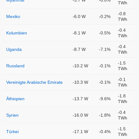
Myanmar
-3.7 W
-0.8%
TWh
-0.8
Mexiko
-6.0 W
-0.2%
TWh
-0.4
Kolumbien
-8.1 W
-0.5%
TWh
-0.4
Uganda
-8.7 W
-7.1%
TWh
-1.5
Russland
-10.2 W
-0.1%
TWh
-0.1
Vereinigte Arabische Emirate
-10.3 W
-0.1%
TWh
-1.8
Äthiopien
-13.7 W
-9.6%
TWh
-0.4
Syrien
-16.0 W
-1.8%
TWh
-1.5
Türkei
-17.1 W
-0.4%
TWh