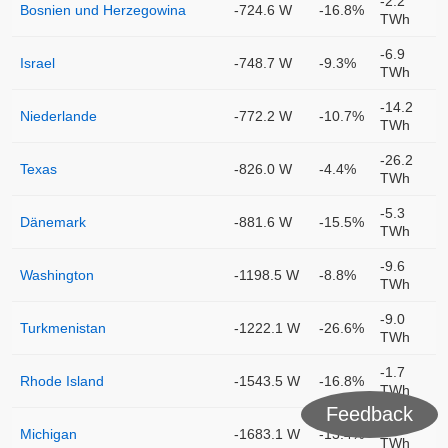
-2.2
Bosnien und Herzegowina
-724.6 W
-16.8%
TWh
-6.9
Israel
-748.7 W
-9.3%
TWh
-14.2
Niederlande
-772.2 W
-10.7%
TWh
-26.2
Texas
-826.0 W
-4.4%
TWh
-5.3
Dänemark
-881.6 W
-15.5%
TWh
-9.6
Washington
-1198.5 W
-8.8%
TWh
-9.0
Turkmenistan
-1222.1 W
-26.6%
TWh
-1.7
Rhode Island
-1543.5 W
-16.8%
TWh
Feedback
-17.1
Michigan
-1683.1 W
-13.4%
TWh