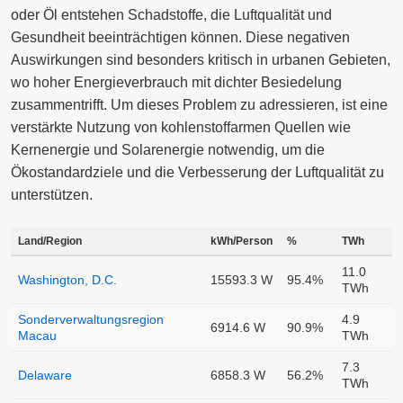
oder Öl entstehen Schadstoffe, die Luftqualität und
Gesundheit beeinträchtigen können. Diese negativen
Auswirkungen sind besonders kritisch in urbanen Gebieten,
wo hoher Energieverbrauch mit dichter Besiedelung
zusammentrifft. Um dieses Problem zu adressieren, ist eine
verstärkte Nutzung von kohlenstoffarmen Quellen wie
Kernenergie und Solarenergie notwendig, um die
Ökostandardziele und die Verbesserung der Luftqualität zu
unterstützen.
Land/Region
kWh/Person
%
TWh
11.0
Washington, D.C.
15593.3 W
95.4%
TWh
Sonderverwaltungsregion
4.9
6914.6 W
90.9%
Macau
TWh
7.3
Delaware
6858.3 W
56.2%
TWh