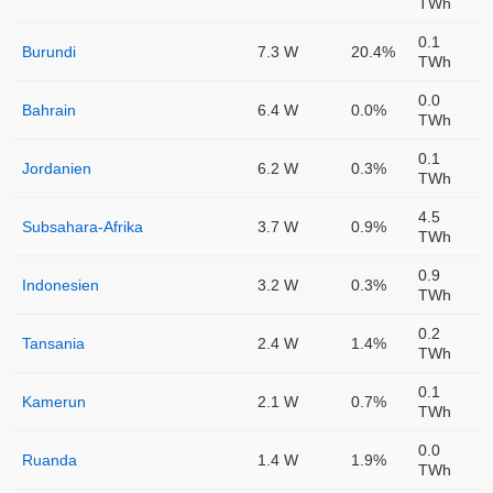
TWh
0.1
Burundi
7.3 W
20.4%
TWh
0.0
Bahrain
6.4 W
0.0%
TWh
0.1
Jordanien
6.2 W
0.3%
TWh
4.5
Subsahara-Afrika
3.7 W
0.9%
TWh
0.9
Indonesien
3.2 W
0.3%
TWh
0.2
Tansania
2.4 W
1.4%
TWh
0.1
Kamerun
2.1 W
0.7%
TWh
0.0
Ruanda
1.4 W
1.9%
TWh