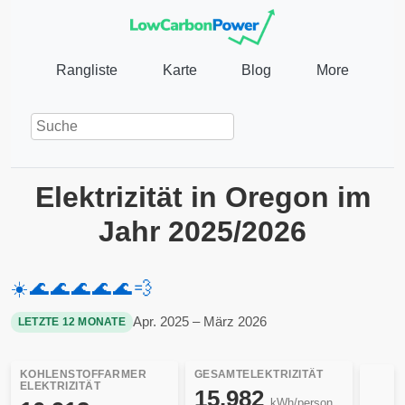
Rangliste
Karte
Blog
More
Elektrizität in Oregon im
Jahr 2025/2026
☀️
🌊
🌊
🌊
🌊
🌊
💨
Apr. 2025 – März 2026
LETZTE 12 MONATE
KOHLENSTOFFARMER
GESAMTELEKTRIZITÄT
ELEKTRIZITÄT
15.982
kWh/person