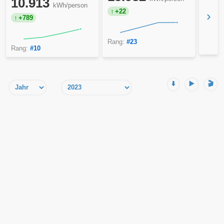
10.913
kWh/person
+22
›
+789
Rang:
#23
Rang:
#10
⬇️
▶️
🎬