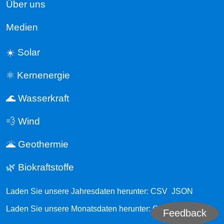
Über uns
Medien
☀️ Solar
⚛️ Kernenergie
🌊 Wasserkraft
💨 Wind
🌋 Geothermie
🌿 Biokraftstoffe
Laden Sie unsere Jahresdaten herunter:
CSV
JSON
Laden Sie unsere Monatsdaten herunter:
CSV
JSON
Feedback