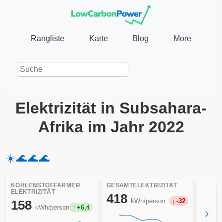
Rangliste
Karte
Blog
More
Elektrizität in Subsahara-
Afrika im Jahr 2022
☀️
🌊
🌊
🌊
KOHLENSTOFFARMER
GESAMTELEKTRIZITÄT
ELEKTRIZITÄT
418
kWh/person
-32
158
kWh/person
+6,4
›