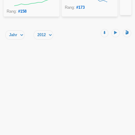
Rang:
#173
Rang:
#158
⬇️
▶️
🎬