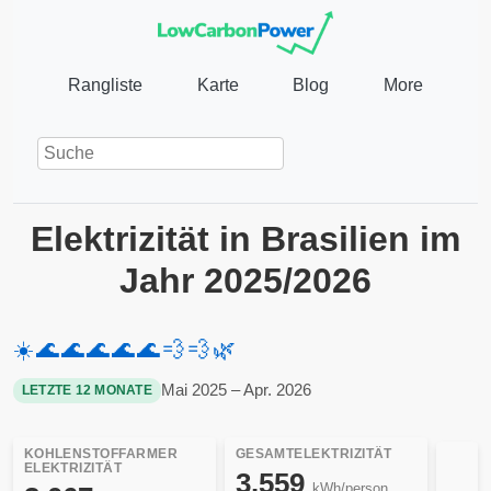
Rangliste
Karte
Blog
More
Elektrizität in Brasilien im
Jahr 2025/2026
☀️
🌊
🌊
🌊
🌊
🌊
💨
💨
🌿
Mai 2025 – Apr. 2026
LETZTE 12 MONATE
KOHLENSTOFFARMER
GESAMTELEKTRIZITÄT
ELEKTRIZITÄT
3.559
kWh/person