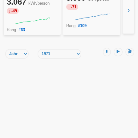
3.067
kWh/person
-31
›
-49
Rang:
#109
Rang:
#63
⬇️
▶️
🎬