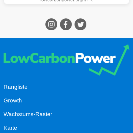
Rangliste
Growth
Wachstums-Raster
Karte