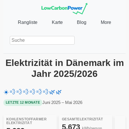
Rangliste
Karte
Blog
More
Elektrizität in Dänemark im
Jahr 2025/2026
☀️
💨
💨
💨
💨
💨
💨
🌿
🌿
Juni 2025 – Mai 2026
LETZTE 12 MONATE
KOHLENSTOFFARMER
GESAMTELEKTRIZITÄT
ELEKTRIZITÄT
5.673
kWh/person