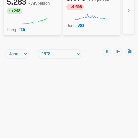
5.283
kWh/person
-4.508
›
+248
Rang:
#83
Rang:
#35
⬇️
▶️
🎬