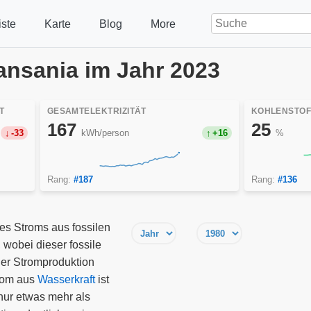
ste
Karte
Blog
More
 Tansania im Jahr 2023
T
GESAMTELEKTRIZITÄT
KOHLENSTOF
167
25
-33
kWh/person
+16
%
Rang:
#187
Rang:
#136
des Stroms aus fossilen
wobei dieser fossile
er Stromproduktion
rom aus
Wasserkraft
ist
nur etwas mehr als