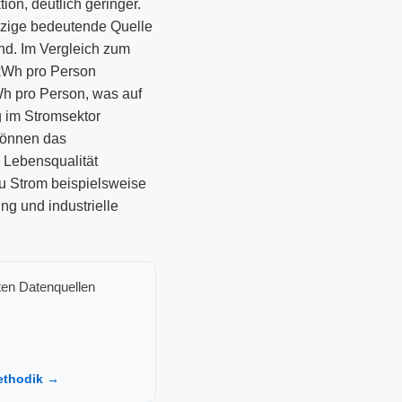
on, deutlich geringer.
inzige bedeutende Quelle
nd. Im Vergleich zum
 kWh pro Person
h pro Person, was auf
g im Stromsektor
 können das
 Lebensqualität
zu Strom beispielsweise
ng und industrielle
ten Datenquellen
ethodik →