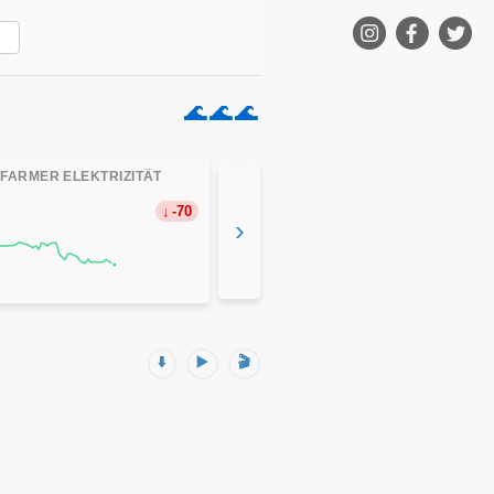
🌊
🌊
🌊
FARMER ELEKTRIZITÄT
-70
›
⬇️
▶️
🎬