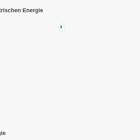
trischen Energie
⬇️
ie