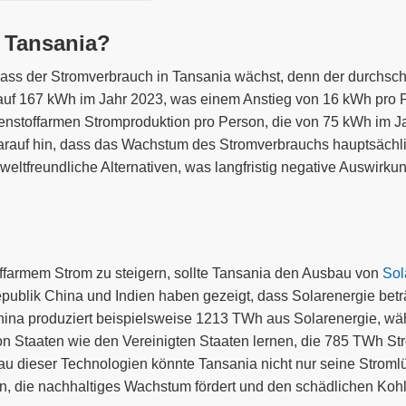
 Tansania?
dass der Stromverbrauch in Tansania wächst, denn der durchsch
auf 167 kWh im Jahr 2023, was einem Anstieg von 16 kWh pro 
lenstoffarmen Stromproduktion pro Person, die von 75 kWh im J
darauf hin, dass das Wachstum des Stromverbrauchs hauptsächl
mweltfreundliche Alternativen, was langfristig negative Auswirk
ffarmem Strom zu steigern, sollte Tansania den Ausbau von
Sol
epublik China und Indien haben gezeigt, dass Solarenergie bet
 China produziert beispielsweise 1213 TWh aus Solarenergie, w
n Staaten wie den Vereinigten Staaten lernen, die 785 TWh St
u dieser Technologien könnte Tansania nicht nur seine Stromlü
n, die nachhaltiges Wachstum fördert und den schädlichen Kohl