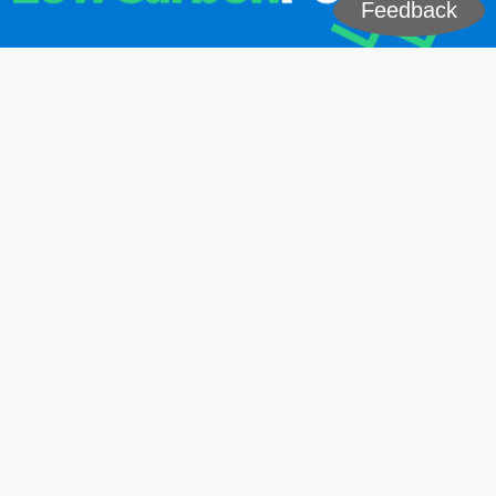
Feedback
Rangliste
Growth
Wachstums-Raster
Karte
Diagramme
Exporte
Änderungen
Electrification