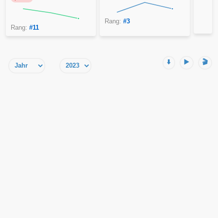
Rang:
#3
Rang:
#11
⬇️
▶️
🎬