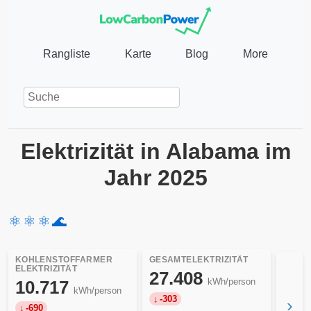
Rangliste
Karte
Blog
More
Elektrizität in Alabama im
Jahr 2025
⚛️
⚛️
⚛️
🌊
KOHLENSTOFFARMER
GESAMTELEKTRIZITÄT
ELEKTRIZITÄT
27.408
kWh/person
10.717
kWh/person
-303
›
-690