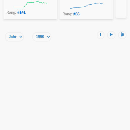
Rang:
#141
Rang:
#66
⬇️
▶️
🎬