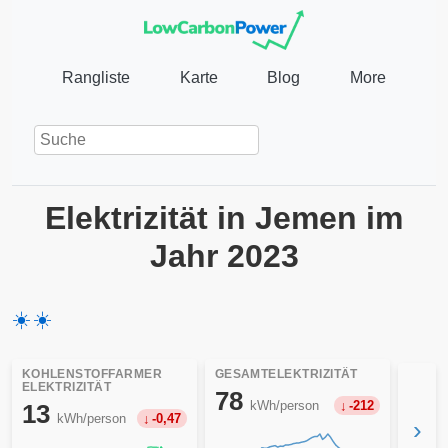
Rangliste
Karte
Blog
More
Elektrizität in Jemen im
Jahr 2023
☀️
☀️
KOHLENSTOFFARMER
GESAMTELEKTRIZITÄT
ELEKTRIZITÄT
78
kWh/person
-212
13
kWh/person
-0,47
›