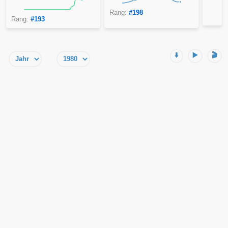
Rang:
#198
Rang:
#193
⬇️
▶️
🎬