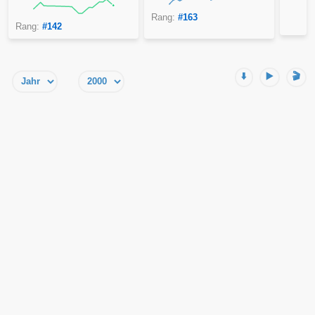
Rang:
#163
Rang:
#142
⬇️
▶️
🎬