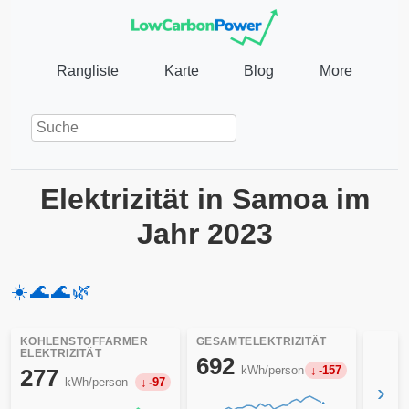
Rangliste
Karte
Blog
More
Elektrizität in Samoa im
Jahr 2023
☀️
🌊
🌊
🌿
KOHLENSTOFFARMER
GESAMTELEKTRIZITÄT
ELEKTRIZITÄT
692
kWh/person
-157
277
kWh/person
-97
›