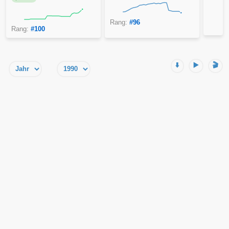
Rang:
#96
Rang:
#100
⬇️
▶️
🎬