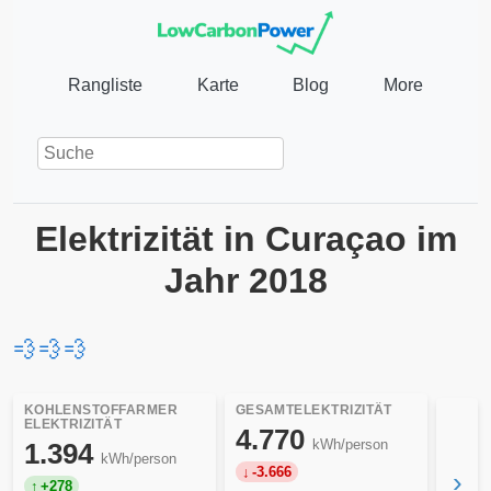
Rangliste
Karte
Blog
More
Elektrizität in Curaçao im
Jahr 2018
💨
💨
💨
KOHLENSTOFFARMER
GESAMTELEKTRIZITÄT
ELEKTRIZITÄT
4.770
kWh/person
1.394
kWh/person
-3.666
›
+278