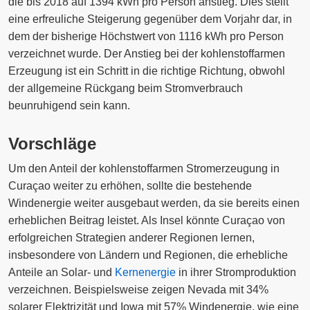
die bis 2018 auf 1394 kWh pro Person anstieg. Dies stellt
eine erfreuliche Steigerung gegenüber dem Vorjahr dar, in
dem der bisherige Höchstwert von 1116 kWh pro Person
verzeichnet wurde. Der Anstieg bei der kohlenstoffarmen
Erzeugung ist ein Schritt in die richtige Richtung, obwohl
der allgemeine Rückgang beim Stromverbrauch
beunruhigend sein kann.
Vorschläge
Um den Anteil der kohlenstoffarmen Stromerzeugung in
Curaçao weiter zu erhöhen, sollte die bestehende
Windenergie weiter ausgebaut werden, da sie bereits einen
erheblichen Beitrag leistet. Als Insel könnte Curaçao von
erfolgreichen Strategien anderer Regionen lernen,
insbesondere von Ländern und Regionen, die erhebliche
Anteile an Solar- und
Kernenergie
in ihrer Stromproduktion
verzeichnen. Beispielsweise zeigen Nevada mit 34%
solarer Elektrizität und Iowa mit 57% Windenergie, wie eine