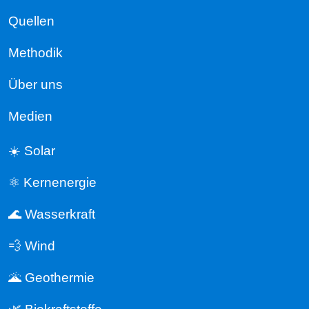
Quellen
Methodik
Über uns
Medien
☀️ Solar
⚛️ Kernenergie
🌊 Wasserkraft
💨 Wind
🌋 Geothermie