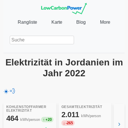
Rangliste
Karte
Blog
More
Elektrizität in Jordanien im
Jahr 2022
☀️
💨
KOHLENSTOFFARMER
GESAMTELEKTRIZITÄT
ELEKTRIZITÄT
2.011
kWh/person
464
kWh/person
+20
›
-265