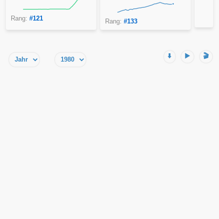
Rang:
#121
Rang:
#133
⬇️
▶️
🎬