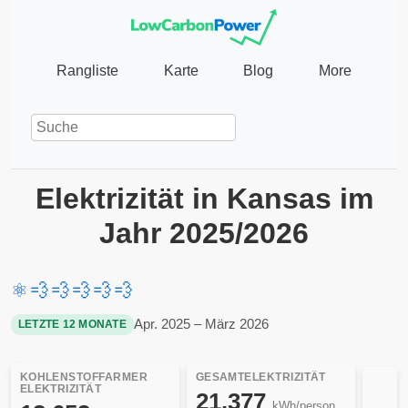
Rangliste
Karte
Blog
More
Elektrizität in Kansas im
Jahr 2025/2026
⚛️
💨
💨
💨
💨
💨
Apr. 2025 – März 2026
LETZTE 12 MONATE
KOHLENSTOFFARMER
GESAMTELEKTRIZITÄT
ELEKTRIZITÄT
21.377
kWh/person