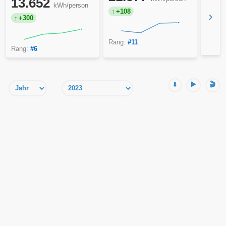
13.652
kWh/person
+108
›
+300
Rang:
#11
Rang:
#6
⬇️
▶️
🎬