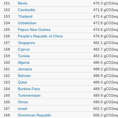
151
Benin
470.3 gCO2eq
152
Cambodia
471.8 gCO2eq
153
Thailand
472.4 gCO2eq
154
Uzbekistan
472.8 gCO2eq
155
Papua New Guinea
474.6 gCO2eq
156
People's Republic of China
476.9 gCO2eq
157
Singapore
482.1 gCO2eq
158
Cyprus
482.7 gCO2eq
159
Tunisia
483.1 gCO2eq
160
Algeria
486.5 gCO2eq
161
Jamaica
488.2 gCO2eq
162
Bahrain
488.9 gCO2eq
163
Qatar
489.3 gCO2eq
164
Burkina Faso
489.7 gCO2eq
165
Turkmenistan
489.9 gCO2eq
166
Oman
490.0 gCO2eq
167
Israel
502.2 gCO2eq
168
Dominican Republic
506.2 gCO2eq