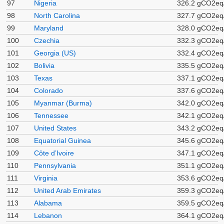
97
Nigeria
326.2 gCO2eq
98
North Carolina
327.7 gCO2eq
99
Maryland
328.0 gCO2eq
100
Czechia
332.3 gCO2eq
101
Georgia (US)
332.4 gCO2eq
102
Bolivia
335.5 gCO2eq
103
Texas
337.1 gCO2eq
104
Colorado
337.6 gCO2eq
105
Myanmar (Burma)
342.0 gCO2eq
106
Tennessee
342.1 gCO2eq
107
United States
343.2 gCO2eq
108
Equatorial Guinea
345.6 gCO2eq
109
Côte d’Ivoire
347.1 gCO2eq
110
Pennsylvania
351.1 gCO2eq
111
Virginia
353.6 gCO2eq
112
United Arab Emirates
359.3 gCO2eq
113
Alabama
359.5 gCO2eq
114
Lebanon
364.1 gCO2eq