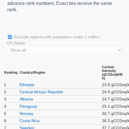
advance rank numbers. Exact ties receive the same
rank.
Exclude regions with population under 1 million
US States:
Carbon
Intensity
Ranking
Country/Region
(gCO2eq/kW
h)
1
Ethiopia
23.8 gCO2eq/
2
Central African Republic
24.0 gCO2eq/
3
Albania
24.7 gCO2eq/
4
Paraguay
25.1 gCO2eq/
5
Norway
30.7 gCO2eq/
6
Costa Rica
36.3 gCO2eq/
7
Sweden
37.7 gCO2eq/