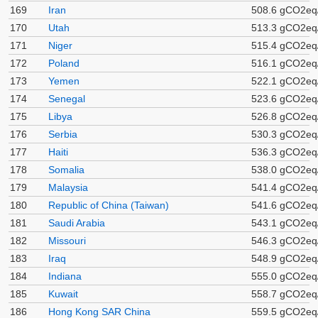
169
Iran
508.6 gCO2eq
170
Utah
513.3 gCO2eq
171
Niger
515.4 gCO2eq
172
Poland
516.1 gCO2eq
173
Yemen
522.1 gCO2eq
174
Senegal
523.6 gCO2eq
175
Libya
526.8 gCO2eq
176
Serbia
530.3 gCO2eq
177
Haiti
536.3 gCO2eq
178
Somalia
538.0 gCO2eq
179
Malaysia
541.4 gCO2eq
180
Republic of China (Taiwan)
541.6 gCO2eq
181
Saudi Arabia
543.1 gCO2eq
182
Missouri
546.3 gCO2eq
183
Iraq
548.9 gCO2eq
184
Indiana
555.0 gCO2eq
185
Kuwait
558.7 gCO2eq
186
Hong Kong SAR China
559.5 gCO2eq