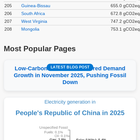
205
Guinea-Bissau
655.0 gCO2eq
206
South Africa
672.8 gCO2eq
207
West Virginia
747.2 gCO2eq
208
Mongolia
753.1 gCO2eq
Most Popular Pages
LATEST BLOG POST
Low-Carbon More Than Covered Demand
Growth in November 2025, Pushing Fossil
Down