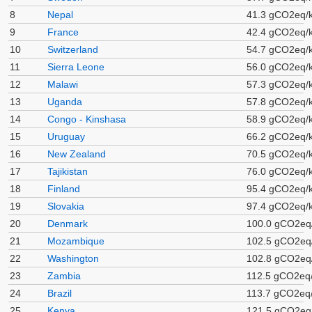
8
Nepal
41.3 gCO2eq/
9
France
42.4 gCO2eq/
10
Switzerland
54.7 gCO2eq/
11
Sierra Leone
56.0 gCO2eq/
12
Malawi
57.3 gCO2eq/
13
Uganda
57.8 gCO2eq/
14
Congo - Kinshasa
58.9 gCO2eq/
15
Uruguay
66.2 gCO2eq/
16
New Zealand
70.5 gCO2eq/
17
Tajikistan
76.0 gCO2eq/
18
Finland
95.4 gCO2eq/
19
Slovakia
97.4 gCO2eq/
20
Denmark
100.0 gCO2eq
21
Mozambique
102.5 gCO2eq
22
Washington
102.8 gCO2eq
23
Zambia
112.5 gCO2eq
24
Brazil
113.7 gCO2eq
25
Kenya
121.5 gCO2eq