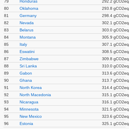
79
Honduras
292.2 gCO2eq
80
Oklahoma
293.8 gCO2eq
81
Germany
298.4 gCO2eq
82
Nevada
302.1 gCO2eq
83
Belarus
303.0 gCO2eq
84
Montana
305.9 gCO2eq
85
Italy
307.1 gCO2eq
86
Eswatini
308.5 gCO2eq
87
Zimbabwe
309.8 gCO2eq
88
Sri Lanka
310.0 gCO2eq
89
Gabon
313.6 gCO2eq
90
Ghana
313.7 gCO2eq
91
North Korea
314.4 gCO2eq
92
North Macedonia
315.1 gCO2eq
93
Nicaragua
316.1 gCO2eq
94
Minnesota
321.5 gCO2eq
95
New Mexico
323.6 gCO2eq
96
Estonia
325.1 gCO2eq