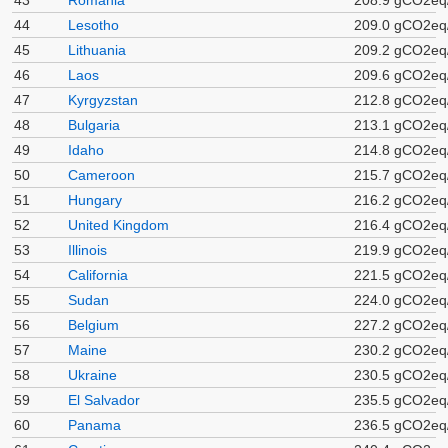
43
Romania
208.9 gCO2eq
44
Lesotho
209.0 gCO2eq
45
Lithuania
209.2 gCO2eq
46
Laos
209.6 gCO2eq
47
Kyrgyzstan
212.8 gCO2eq
48
Bulgaria
213.1 gCO2eq
49
Idaho
214.8 gCO2eq
50
Cameroon
215.7 gCO2eq
51
Hungary
216.2 gCO2eq
52
United Kingdom
216.4 gCO2eq
53
Illinois
219.9 gCO2eq
54
California
221.5 gCO2eq
55
Sudan
224.0 gCO2eq
56
Belgium
227.2 gCO2eq
57
Maine
230.2 gCO2eq
58
Ukraine
230.5 gCO2eq
59
El Salvador
235.5 gCO2eq
60
Panama
236.5 gCO2eq