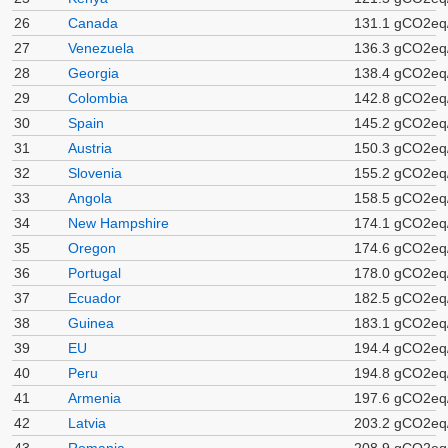
26
Canada
131.1 gCO2eq
27
Venezuela
136.3 gCO2eq
28
Georgia
138.4 gCO2eq
29
Colombia
142.8 gCO2eq
30
Spain
145.2 gCO2eq
31
Austria
150.3 gCO2eq
32
Slovenia
155.2 gCO2eq
33
Angola
158.5 gCO2eq
34
New Hampshire
174.1 gCO2eq
35
Oregon
174.6 gCO2eq
36
Portugal
178.0 gCO2eq
37
Ecuador
182.5 gCO2eq
38
Guinea
183.1 gCO2eq
39
EU
194.4 gCO2eq
40
Peru
194.8 gCO2eq
41
Armenia
197.6 gCO2eq
42
Latvia
203.2 gCO2eq