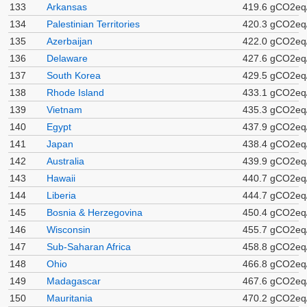
133
Arkansas
419.6 gCO2eq
134
Palestinian Territories
420.3 gCO2eq
135
Azerbaijan
422.0 gCO2eq
136
Delaware
427.6 gCO2eq
137
South Korea
429.5 gCO2eq
138
Rhode Island
433.1 gCO2eq
139
Vietnam
435.3 gCO2eq
140
Egypt
437.9 gCO2eq
141
Japan
438.4 gCO2eq
142
Australia
439.9 gCO2eq
143
Hawaii
440.7 gCO2eq
144
Liberia
444.7 gCO2eq
145
Bosnia & Herzegovina
450.4 gCO2eq
146
Wisconsin
455.7 gCO2eq
147
Sub-Saharan Africa
458.8 gCO2eq
148
Ohio
466.8 gCO2eq
149
Madagascar
467.6 gCO2eq
150
Mauritania
470.2 gCO2eq