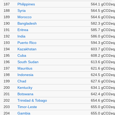
187
Philippines
564.1 gCO2eq
188
Syria
564.5 gCO2eq
189
Morocco
564.6 gCO2eq
190
Bangladesh
582.3 gCO2eq
191
Eritrea
585.7 gCO2eq
192
India
586.0 gCO2eq
193
Puerto Rico
594.3 gCO2eq
194
Kazakhstan
603.7 gCO2eq
195
Cuba
608.2 gCO2eq
196
South Sudan
613.6 gCO2eq
197
Mauritius
621.6 gCO2eq
198
Indonesia
624.5 gCO2eq
199
Chad
627.6 gCO2eq
200
Kentucky
634.1 gCO2eq
201
Botswana
642.4 gCO2eq
202
Trinidad & Tobago
654.6 gCO2eq
203
Timor-Leste
655.0 gCO2eq
204
Gambia
655.0 gCO2eq