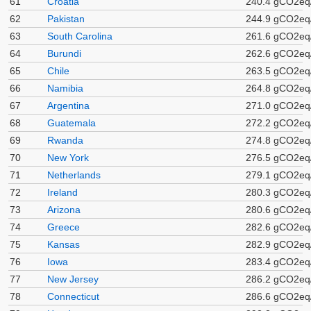
61
Croatia
240.4 gCO2eq
62
Pakistan
244.9 gCO2eq
63
South Carolina
261.6 gCO2eq
64
Burundi
262.6 gCO2eq
65
Chile
263.5 gCO2eq
66
Namibia
264.8 gCO2eq
67
Argentina
271.0 gCO2eq
68
Guatemala
272.2 gCO2eq
69
Rwanda
274.8 gCO2eq
70
New York
276.5 gCO2eq
71
Netherlands
279.1 gCO2eq
72
Ireland
280.3 gCO2eq
73
Arizona
280.6 gCO2eq
74
Greece
282.6 gCO2eq
75
Kansas
282.9 gCO2eq
76
Iowa
283.4 gCO2eq
77
New Jersey
286.2 gCO2eq
78
Connecticut
286.6 gCO2eq