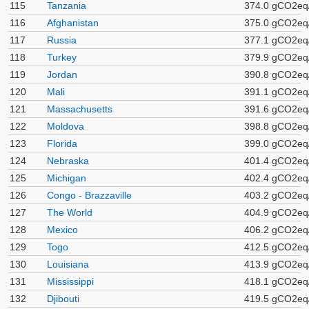
115
Tanzania
374.0 gCO2eq
116
Afghanistan
375.0 gCO2eq
117
Russia
377.1 gCO2eq
118
Turkey
379.9 gCO2eq
119
Jordan
390.8 gCO2eq
120
Mali
391.1 gCO2eq
121
Massachusetts
391.6 gCO2eq
122
Moldova
398.8 gCO2eq
123
Florida
399.0 gCO2eq
124
Nebraska
401.4 gCO2eq
125
Michigan
402.4 gCO2eq
126
Congo - Brazzaville
403.2 gCO2eq
127
The World
404.9 gCO2eq
128
Mexico
406.2 gCO2eq
129
Togo
412.5 gCO2eq
130
Louisiana
413.9 gCO2eq
131
Mississippi
418.1 gCO2eq
132
Djibouti
419.5 gCO2eq