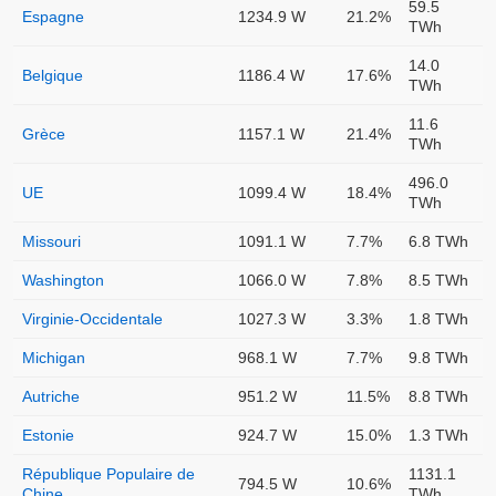
59.5
Espagne
1234.9 W
21.2%
TWh
14.0
Belgique
1186.4 W
17.6%
TWh
11.6
Grèce
1157.1 W
21.4%
TWh
496.0
UE
1099.4 W
18.4%
TWh
Missouri
1091.1 W
7.7%
6.8 TWh
Washington
1066.0 W
7.8%
8.5 TWh
Virginie-Occidentale
1027.3 W
3.3%
1.8 TWh
Michigan
968.1 W
7.7%
9.8 TWh
Autriche
951.2 W
11.5%
8.8 TWh
Estonie
924.7 W
15.0%
1.3 TWh
République Populaire de
1131.1
794.5 W
10.6%
Chine
TWh