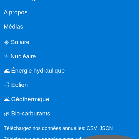
A propos
Médias
☀️ Solaire
⚛️ Nucléaire
🌊 Énergie hydraulique
💨 Éolien
🌋 Géothermique
🌿 Bio-carburants
Téléchargez nos données annuelles:
CSV
JSON