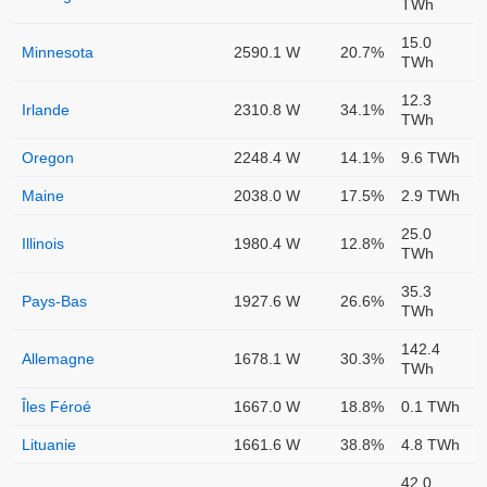
TWh
15.0
Minnesota
2590.1 W
20.7%
TWh
12.3
Irlande
2310.8 W
34.1%
TWh
Oregon
2248.4 W
14.1%
9.6 TWh
Maine
2038.0 W
17.5%
2.9 TWh
25.0
Illinois
1980.4 W
12.8%
TWh
35.3
Pays-Bas
1927.6 W
26.6%
TWh
142.4
Allemagne
1678.1 W
30.3%
TWh
Îles Féroé
1667.0 W
18.8%
0.1 TWh
Lituanie
1661.6 W
38.8%
4.8 TWh
42.0