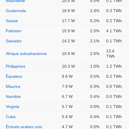
Mauritanie
20.5 W
5.0%
0.1 TWh
Guatemala
18.8 W
2.4%
0.3 TWh
Suisse
17.7 W
0.2%
0.2 TWh
Pakistan
15.9 W
2.5%
4.1 TWh
Salvador
14.2 W
2.1%
0.1 TWh
13.4
Afrique subsaharienne
10.9 W
2.6%
TWh
Philippines
10.3 W
1.0%
1.2 TWh
Équateur
9.8 W
0.5%
0.2 TWh
Maurice
7.9 W
0.3%
0.0 TWh
Namibie
6.7 W
0.4%
0.0 TWh
Virginie
5.7 W
0.0%
0.1 TWh
Cuba
5.4 W
0.4%
0.1 TWh
Émirats arabes unis
4.7 W
0.0%
0.1 TWh