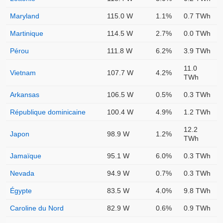
Maryland
115.0 W
1.1%
0.7 TWh
Martinique
114.5 W
2.7%
0.0 TWh
Pérou
111.8 W
6.2%
3.9 TWh
11.0
Vietnam
107.7 W
4.2%
TWh
Arkansas
106.5 W
0.5%
0.3 TWh
République dominicaine
100.4 W
4.9%
1.2 TWh
12.2
Japon
98.9 W
1.2%
TWh
Jamaïque
95.1 W
6.0%
0.3 TWh
Nevada
94.9 W
0.7%
0.3 TWh
Égypte
83.5 W
4.0%
9.8 TWh
Caroline du Nord
82.9 W
0.6%
0.9 TWh