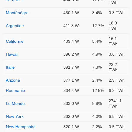
TWh
Monténégro
450.1 W
8.4%
0.3 TWh
18.9
Argentine
411.8 W
12.7%
TWh
16.1
Californie
409.4 W
5.4%
TWh
Hawaï
396.2 W
4.9%
0.6 TWh
23.2
Italie
391.7 W
7.3%
TWh
Arizona
377.1 W
2.4%
2.9 TWh
Roumanie
334.4 W
12.5%
6.3 TWh
2741.1
Le Monde
333.0 W
8.8%
TWh
New York
332.0 W
4.0%
6.5 TWh
New Hampshire
320.1 W
2.2%
0.5 TWh