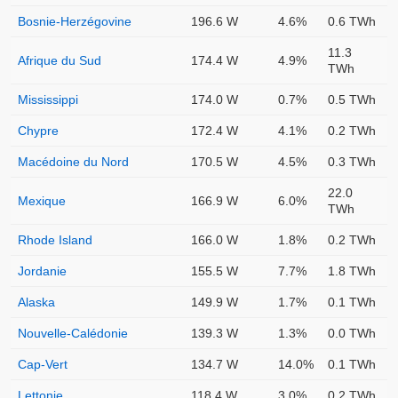
Bosnie-Herzégovine
196.6 W
4.6%
0.6 TWh
11.3
Afrique du Sud
174.4 W
4.9%
TWh
Mississippi
174.0 W
0.7%
0.5 TWh
Chypre
172.4 W
4.1%
0.2 TWh
Macédoine du Nord
170.5 W
4.5%
0.3 TWh
22.0
Mexique
166.9 W
6.0%
TWh
Rhode Island
166.0 W
1.8%
0.2 TWh
Jordanie
155.5 W
7.7%
1.8 TWh
Alaska
149.9 W
1.7%
0.1 TWh
Nouvelle-Calédonie
139.3 W
1.3%
0.0 TWh
Cap-Vert
134.7 W
14.0%
0.1 TWh
Lettonie
118.4 W
3.0%
0.2 TWh