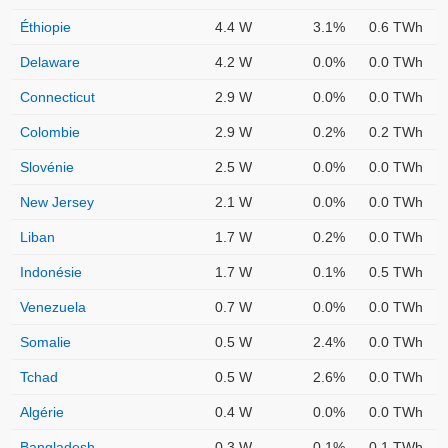
Éthiopie
4.4 W
3.1%
0.6 TWh
Delaware
4.2 W
0.0%
0.0 TWh
Connecticut
2.9 W
0.0%
0.0 TWh
Colombie
2.9 W
0.2%
0.2 TWh
Slovénie
2.5 W
0.0%
0.0 TWh
New Jersey
2.1 W
0.0%
0.0 TWh
Liban
1.7 W
0.2%
0.0 TWh
Indonésie
1.7 W
0.1%
0.5 TWh
Venezuela
0.7 W
0.0%
0.0 TWh
Somalie
0.5 W
2.4%
0.0 TWh
Tchad
0.5 W
2.6%
0.0 TWh
Algérie
0.4 W
0.0%
0.0 TWh
Bangladesh
0.3 W
0.1%
0.1 TWh