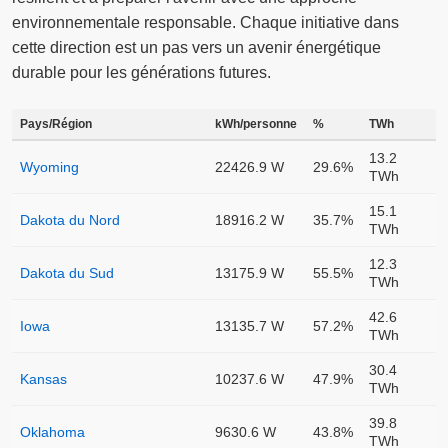
environnementale responsable. Chaque initiative dans
cette direction est un pas vers un avenir énergétique
durable pour les générations futures.
Pays/Région
kWh/personne
%
TWh
13.2
Wyoming
22426.9 W
29.6%
TWh
15.1
Dakota du Nord
18916.2 W
35.7%
TWh
12.3
Dakota du Sud
13175.9 W
55.5%
TWh
42.6
Iowa
13135.7 W
57.2%
TWh
30.4
Kansas
10237.6 W
47.9%
TWh
39.8
Oklahoma
9630.6 W
43.8%
TWh