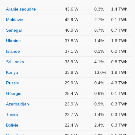
Arabie saoudite
43.6 W
0.3%
1.4 TWh
Moldavie
42.9 W
2.7%
0.1 TWh
Sénégal
40.9 W
8.7%
0.7 TWh
Ukraine
37.8 W
1.4%
1.6 TWh
Islande
37.1 W
0.1%
0.0 TWh
Sri Lanka
33.9 W
4.1%
0.8 TWh
Kenya
33.8 W
13.0%
1.9 TWh
Russie
29.9 W
0.4%
4.3 TWh
Géorgie
25.4 W
0.6%
0.1 TWh
Azerbaïdjan
23.9 W
0.9%
0.3 TWh
Tunisie
22.7 W
1.4%
0.3 TWh
Bolivie
22.4 W
2.4%
0.3 TWh