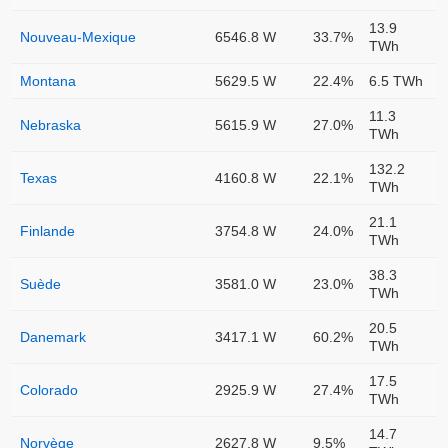
13.9
Nouveau-Mexique
6546.8 W
33.7%
TWh
Montana
5629.5 W
22.4%
6.5 TWh
11.3
Nebraska
5615.9 W
27.0%
TWh
132.2
Texas
4160.8 W
22.1%
TWh
21.1
Finlande
3754.8 W
24.0%
TWh
38.3
Suède
3581.0 W
23.0%
TWh
20.5
Danemark
3417.1 W
60.2%
TWh
17.5
Colorado
2925.9 W
27.4%
TWh
14.7
Norvège
2627.8 W
9.5%