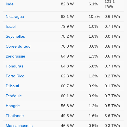
121.1
Inde
82.8 W
6.1%
TWh
Nicaragua
82.1 W
10.2%
0.6 TWh
Israël
79.9 W
1.0%
0.7 TWh
Seychelles
78.2 W
1.6%
0.0 TWh
Corée du Sud
70.0 W
0.6%
3.6 TWh
Biélorussie
64.9 W
1.3%
0.6 TWh
Honduras
64.8 W
5.8%
0.7 TWh
Porto Rico
62.3 W
1.3%
0.2 TWh
Djibouti
60.7 W
9.9%
0.1 TWh
Tchéquie
60.1 W
0.9%
0.7 TWh
Hongrie
56.8 W
1.2%
0.5 TWh
Thaïlande
49.5 W
1.6%
3.6 TWh
Massachusetts
46.5 W
0.5%
0.3 TWh