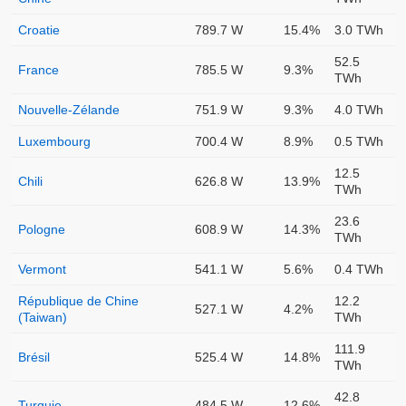
Croatie
789.7 W
15.4%
3.0 TWh
52.5
France
785.5 W
9.3%
TWh
Nouvelle-Zélande
751.9 W
9.3%
4.0 TWh
Luxembourg
700.4 W
8.9%
0.5 TWh
12.5
Chili
626.8 W
13.9%
TWh
23.6
Pologne
608.9 W
14.3%
TWh
Vermont
541.1 W
5.6%
0.4 TWh
République de Chine
12.2
527.1 W
4.2%
(Taiwan)
TWh
111.9
Brésil
525.4 W
14.8%
TWh
42.8
Turquie
484.5 W
12.6%