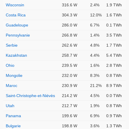
Wisconsin
316.6 W
2.4%
1.9 TWh
Costa Rica
304.3 W
12.0%
1.6 TWh
Guadeloupe
286.0 W
6.7%
0.1 TWh
Pennsylvanie
266.8 W
1.4%
3.5 TWh
Serbie
262.6 W
4.8%
1.7 TWh
Kazakhstan
258.7 W
4.4%
5.4 TWh
Ohio
239.5 W
1.6%
2.8 TWh
Mongolie
232.0 W
8.3%
0.8 TWh
Maroc
230.9 W
21.2%
8.9 TWh
Saint-Christophe-et-Niévès
214.2 W
4.5%
0.0 TWh
Utah
212.7 W
1.9%
0.8 TWh
Panama
199.6 W
6.9%
0.9 TWh
Bulgarie
198.8 W
3.6%
1.3 TWh