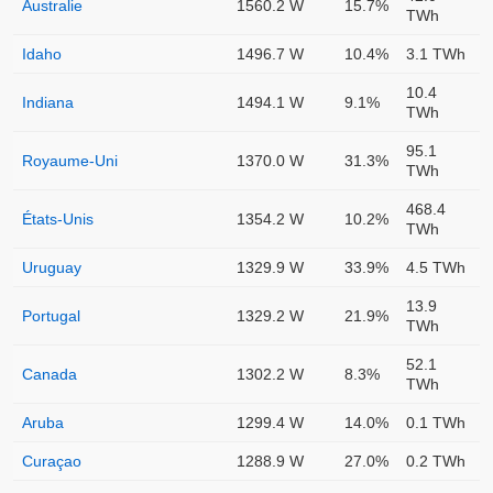
Australie
1560.2 W
15.7%
TWh
Idaho
1496.7 W
10.4%
3.1 TWh
10.4
Indiana
1494.1 W
9.1%
TWh
95.1
Royaume-Uni
1370.0 W
31.3%
TWh
468.4
États-Unis
1354.2 W
10.2%
TWh
Uruguay
1329.9 W
33.9%
4.5 TWh
13.9
Portugal
1329.2 W
21.9%
TWh
52.1
Canada
1302.2 W
8.3%
TWh
Aruba
1299.4 W
14.0%
0.1 TWh
Curaçao
1288.9 W
27.0%
0.2 TWh