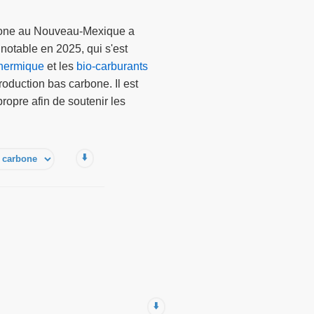
arbone au Nouveau-Mexique a
notable en 2025, qui s'est
hermique
et les
bio-carburants
oduction bas carbone. Il est
ropre afin de soutenir les
⬇️
⬇️