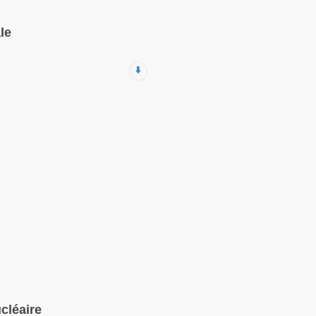
le
⬇️
cléaire