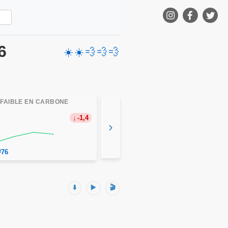
6
☀️
☀️
💨
💨
💨
 FAIBLE EN CARBONE
-1,4
›
#76
⬇️
▶️
🎬