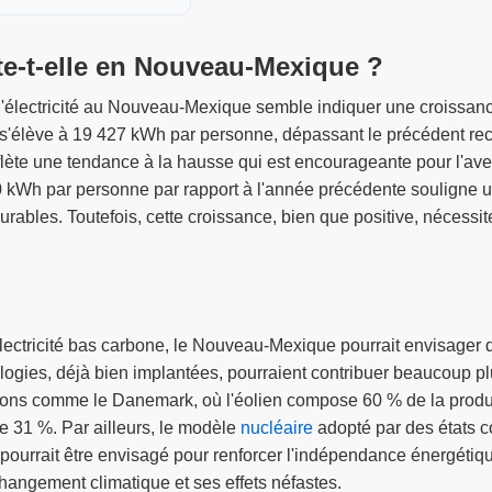
te-t-elle en Nouveau-Mexique ?
'électricité au Nouveau-Mexique semble indiquer une croissanc
é s'élève à 19 427 kWh par personne, dépassant le précédent r
ète une tendance à la hausse qui est encourageante pour l'avenir
 kWh par personne par rapport à l'année précédente souligne u
rables. Toutefois, cette croissance, bien que positive, nécessi
ectricité bas carbone, le Nouveau-Mexique pourrait envisager d
logies, déjà bien implantées, pourraient contribuer beaucoup plus
gions comme le Danemark, où l'éolien compose 60 % de la produc
te 31 %. Par ailleurs, le modèle
nucléaire
adopté par des états c
re pourrait être envisagé pour renforcer l'indépendance énergét
e changement climatique et ses effets néfastes.