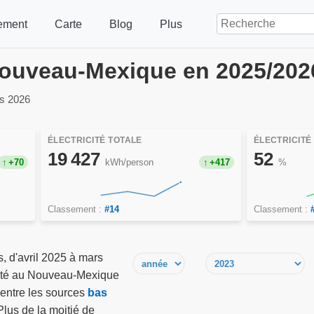
ement
Carte
Blog
Plus
 Nouveau-Mexique en 2025/202
rs 2026
ÉLECTRICITÉ TOTALE
ÉLECTRICITÉ
19 427
52
+70
kWh/person
+417
%
Classement :
#14
Classement :
, d'avril 2025 à mars
cité au Nouveau-Mexique
 entre les sources
bas
Plus de la moitié de