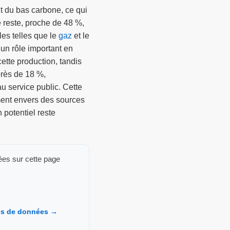
ent du bas carbone, ce qui
e reste, proche de 48 %,
les telles que le
gaz
et le
 un rôle important en
cette production, tandis
près de 18 %,
au service public. Cette
nt envers des sources
 potentiel reste
ées sur cette page
ces de données →