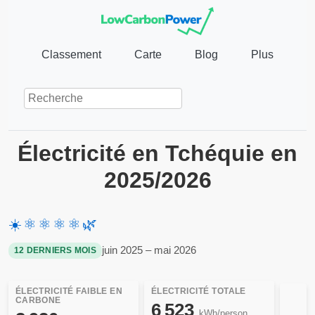
Classement
Carte
Blog
Plus
Électricité en Tchéquie en
2025/2026
☀️
⚛️
⚛️
⚛️
⚛️
🌿
juin 2025 – mai 2026
12 DERNIERS MOIS
ÉLECTRICITÉ FAIBLE EN
ÉLECTRICITÉ TOTALE
CARBONE
6 523
kWh/person