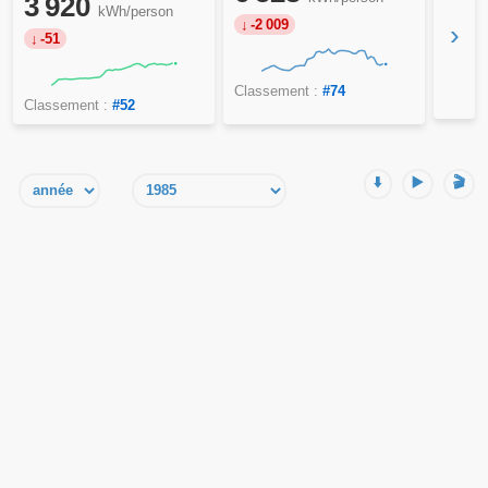
3 920
kWh/person
-2 009
›
-51
Classement :
#74
Classement :
#52
⬇️
▶️
🎬