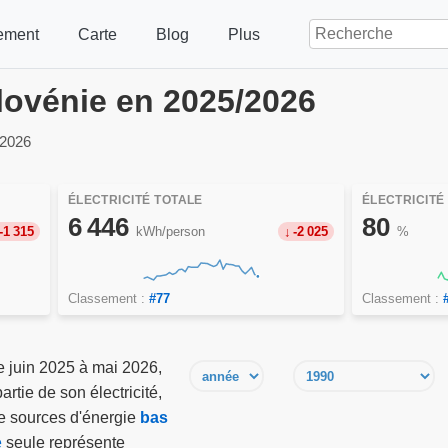
ement
Carte
Blog
Plus
Slovénie en 2025/2026
 2026
ÉLECTRICITÉ TOTALE
ÉLECTRICITÉ
6 446
80
-1 315
kWh/person
-2 025
%
Classement :
#77
Classement :
e juin 2025 à mai 2026,
rtie de son électricité,
 de sources d'énergie
bas
e
seule représente