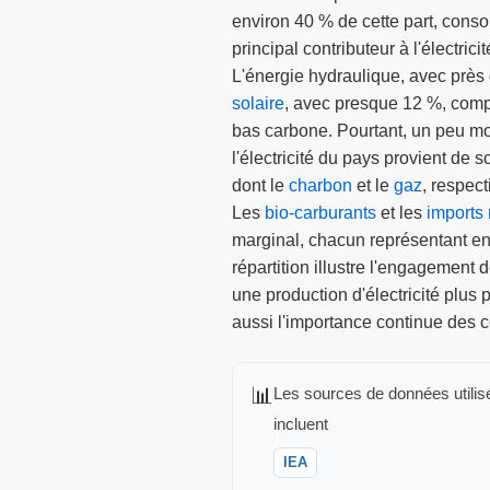
environ 40 % de cette part, conso
principal contributeur à l'électric
L'énergie hydraulique, avec près 
solaire
, avec presque 12 %, compl
bas carbone. Pourtant, un peu m
l'électricité du pays provient de s
dont le
charbon
et le
gaz
, respec
Les
bio-carburants
et les
imports 
marginal, chacun représentant en
répartition illustre l'engagement 
une production d'électricité plus 
aussi l'importance continue des c
📊
Les sources de données utilis
incluent
IEA