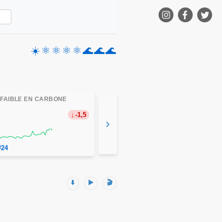
☀️
⚛️
⚛️
⚛️
⚛️
🌊
🌊
🌊
 FAIBLE EN CARBONE
-1,5
›
#24
⬇️
▶️
🎬