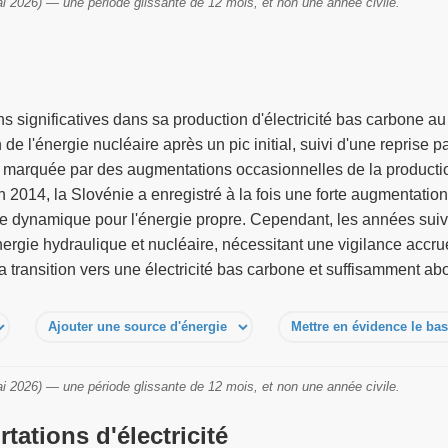
i 2026) — une période glissante de 12 mois, et non une année civile.
s significatives dans sa production d'électricité bas carbone au
 de l'énergie nucléaire après un pic initial, suivi d'une reprise 
é marquée par des augmentations occasionnelles de la product
2014, la Slovénie a enregistré à la fois une forte augmentation
ode dynamique pour l'énergie propre. Cependant, les années suiva
ergie hydraulique et nucléaire, nécessitant une vigilance accru
a transition vers une électricité bas carbone et suffisamment ab
i 2026) — une période glissante de 12 mois, et non une année civile.
tations d'électricité