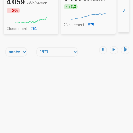
4 059
kWh/person
+3,3
›
-206
Classement :
#79
Classement :
#51
⬇️
▶️
🎬