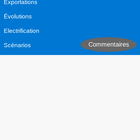
Exportations
Évolutions
Electrification
Commentaires
Scénarios
Le Monde
République de Chine (Taiwan)
République Populaire de Chine
États-Unis
UE
Inde