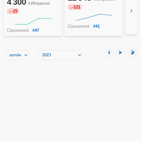
4 300
kWh/person
-121
›
-15
Classement :
#41
Classement :
#47
⬇️
▶️
🎬