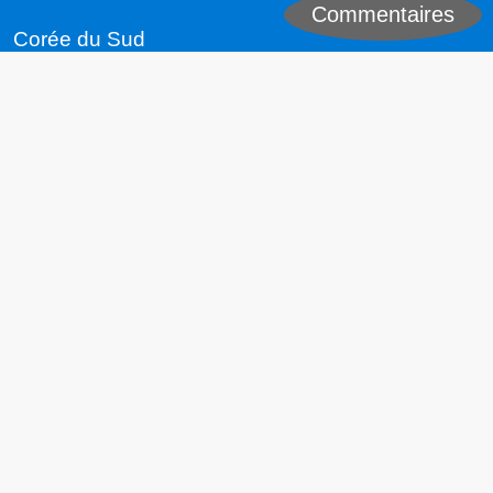
Commentaires
Classement
Growth
Grille de croissance
Carte
Graphiques
Exportations
Évolutions
Electrification
Scénarios