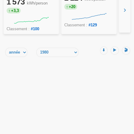
1 573
kWh/person
+20
›
+3,3
Classement :
#129
Classement :
#100
⬇️
▶️
🎬