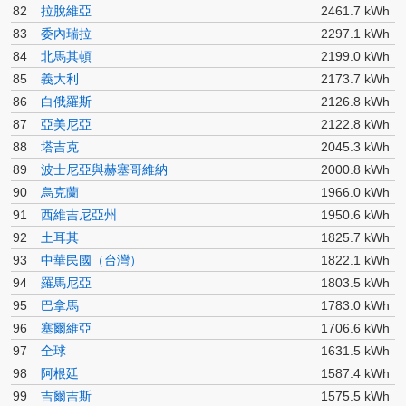
82
拉脫維亞
2461.7 kWh
83
委內瑞拉
2297.1 kWh
84
北馬其頓
2199.0 kWh
85
義大利
2173.7 kWh
86
白俄羅斯
2126.8 kWh
87
亞美尼亞
2122.8 kWh
88
塔吉克
2045.3 kWh
89
波士尼亞與赫塞哥維納
2000.8 kWh
90
烏克蘭
1966.0 kWh
91
西維吉尼亞州
1950.6 kWh
92
土耳其
1825.7 kWh
93
中華民國（台灣）
1822.1 kWh
94
羅馬尼亞
1803.5 kWh
95
巴拿馬
1783.0 kWh
96
塞爾維亞
1706.6 kWh
97
全球
1631.5 kWh
98
阿根廷
1587.4 kWh
99
吉爾吉斯
1575.5 kWh