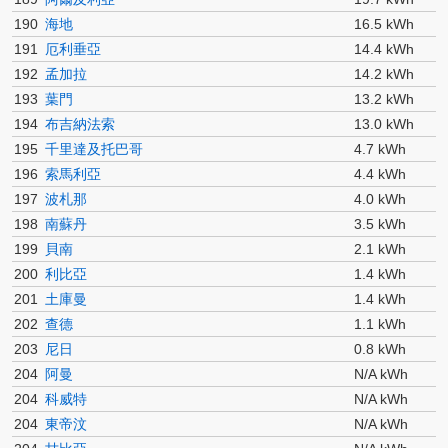
190
海地
16.5 kWh
191
厄利垂亞
14.4 kWh
192
孟加拉
14.2 kWh
193
葉門
13.2 kWh
194
布吉納法索
13.0 kWh
195
千里達及托巴哥
4.7 kWh
196
索馬利亞
4.4 kWh
197
波札那
4.0 kWh
198
南蘇丹
3.5 kWh
199
貝南
2.1 kWh
200
利比亞
1.4 kWh
201
土庫曼
1.4 kWh
202
查德
1.1 kWh
203
尼日
0.8 kWh
204
阿曼
N/A kWh
204
科威特
N/A kWh
204
東帝汶
N/A kWh