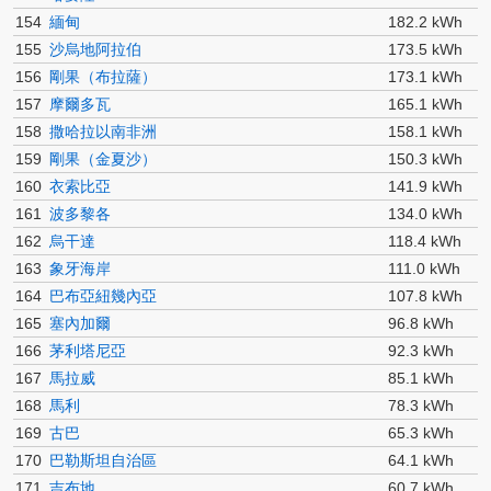
154
緬甸
182.2 kWh
155
沙烏地阿拉伯
173.5 kWh
156
剛果（布拉薩）
173.1 kWh
157
摩爾多瓦
165.1 kWh
158
撒哈拉以南非洲
158.1 kWh
159
剛果（金夏沙）
150.3 kWh
160
衣索比亞
141.9 kWh
161
波多黎各
134.0 kWh
162
烏干達
118.4 kWh
163
象牙海岸
111.0 kWh
164
巴布亞紐幾內亞
107.8 kWh
165
塞內加爾
96.8 kWh
166
茅利塔尼亞
92.3 kWh
167
馬拉威
85.1 kWh
168
馬利
78.3 kWh
169
古巴
65.3 kWh
170
巴勒斯坦自治區
64.1 kWh
171
吉布地
60.7 kWh