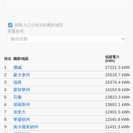
排除人口少於100萬的地區
美國各州:
低碳電力
排名
國家/地區
(kWh)
1
挪威
27221.3 kWh
2
蒙大拿州
15516.7 kWh
3
瑞典
15376.4 kWh
4
愛荷華州
14163.8 kWh
5
芬蘭
13823.3 kWh
6
堪薩斯州
13652.1 kWh
7
加拿大
12401.5 kWh
8
華盛頓州
11545.8 kWh
9
南卡羅來納州
11431.3 kWh