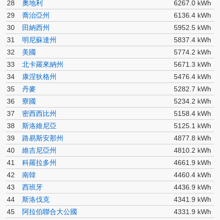
28
奧地利
6267.0 kWh
29
喬治亞州
6136.4 kWh
30
田納西州
5952.5 kWh
31
明尼蘇達州
5837.4 kWh
32
美國
5774.2 kWh
33
北卡羅來納州
5671.3 kWh
34
康涅狄格州
5476.4 kWh
35
丹麥
5282.7 kWh
36
寮國
5234.2 kWh
37
密西西比州
5158.4 kWh
38
斯洛維尼亞
5125.1 kWh
39
路易斯安那州
4877.8 kWh
40
維吉尼亞州
4810.2 kWh
41
科羅拉多州
4661.9 kWh
42
南韓
4460.4 kWh
43
西班牙
4436.9 kWh
44
斯洛伐克
4341.9 kWh
45
阿拉伯聯合大公國
4331.9 kWh