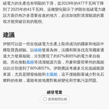
碳電力的生產也有明顯的下滑，從2019年的477千瓦時下降
到了2025年的41千瓦時。這種變化顯示了伊朗在低碳電力建
設方面仍有許多需要改進的地方，必須加強對清潔能源的重
視才能突破目前的瓶頸。
建議
伊朗可以從一些在低碳電力生產上取得成功的國家和地區中
獲取寶貴經驗。以
核能
發展為例，法國和斯洛伐克等國家通
過大力發展核能，分別實現了約67%和65%的電力來自核
能。而在推動
風能
等清潔能源方面，丹麥和愛荷華州的風能
佔比分別達到了60%和57%。伊朗應該考慮多元化低碳能源
來源，尤其是開發核能和
太陽能
，這不僅能顯著減少對化石
燃料的依賴，還能有效地應對氣候變化和空氣污染問題。
總發電量
使用相同比例