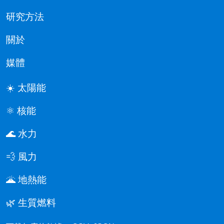
研究方法
關於
媒體
☀️ 太陽能
⚛️ 核能
🌊 水力
💨 風力
🌋 地熱能
🌿 生質燃料