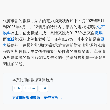
根據最新的數據，蒙古的電力消費狀況如下：從2025年5月
到2026年4月，共12個月的時間內，蒙古的電力消費以
化石
燃料
為主，佔比超過九成，具體來說有91.73%是來自
燃煤
。
而
低碳
能源的比例相對較低，僅有8.27%，其中全部是由
風
力
提供的。這樣的能源結構顯示蒙古當前對清潔能源的依賴
程度相對較低，主要仍依賴於污染性高的燃煤發電。這種情
況對於環境的負面影響以及未來的可持續發展都是一個值得
關注的問題。
📊
本頁使用的數據來源包括
EIA
Ember
IEA
更多關於數據來源 →
研究方法 →