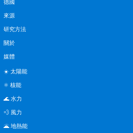
德國
來源
研究方法
關於
媒體
☀️ 太陽能
⚛️ 核能
🌊 水力
💨 風力
🌋 地熱能