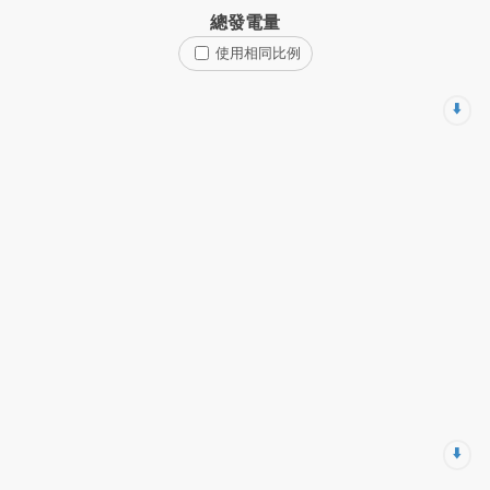
總發電量
使用相同比例
⬇️
⬇️