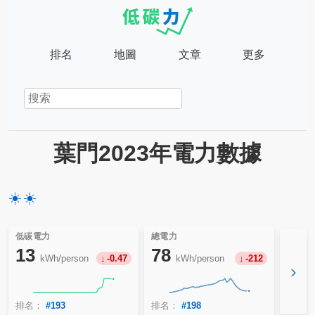
排名
地圖
文章
更多
葉門2023年電力數據
☀️
☀️
低碳電力
總電力
13
78
kWh/person
-0.47
kWh/person
-212
›
排名：
#193
排名：
#198