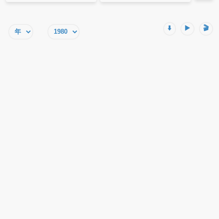
⬇️
▶️
🎬