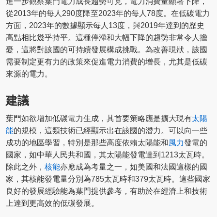
進一步觀察葉門電力成長趨勢可見，電力消費量顯著下降，
從2013年的每人290度降至2023年的每人78度。在低碳電力
方面，2023年的數據顯示每人13度，與2019年達到的歷史
高點相比幾乎持平。這種停滯和大幅下降的趨勢非常令人擔
憂，這將對該國的可持續發展構成挑戰。為改善現狀，該國
需要制定更有力的政策來促進電力消費的增長，尤其是低碳
來源的電力。
建議
葉門如欲增加低碳電力生成，其首要策略應是擴大現有
太陽
能
的規模，這類技術已經顯示出在該國的潛力。可以向一些
成功的地區學習，特別是那些高度依賴太陽能和
風力
發電的
國家，如中華人民共和國，其太陽能發電達到1213太瓦時。
除此之外，
核能
亦應成為考量之一，如美國和法國這樣的國
家，其核能發電量分別為785太瓦時和379太瓦時。這些國家
良好的發展經驗能為葉門提供參考，有助於在經濟上和技術
上達到更高效的低碳發展。