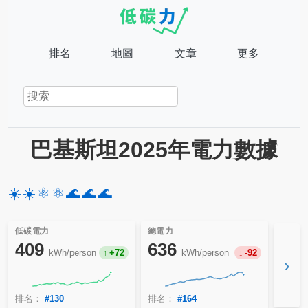
排名
地圖
文章
更多
巴基斯坦2025年電力數據
☀️
☀️
⚛️
⚛️
🌊
🌊
🌊
低碳電力
總電力
409
636
kWh/person
+72
kWh/person
-92
›
排名：
#130
排名：
#164