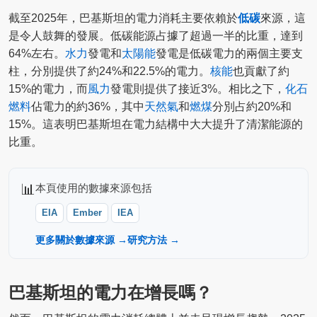
截至2025年，巴基斯坦的電力消耗主要依賴於
低碳
來源，這
是令人鼓舞的發展。低碳能源占據了超過一半的比重，達到
64%左右。
水力
發電和
太陽能
發電是低碳電力的兩個主要支
柱，分別提供了約24%和22.5%的電力。
核能
也貢獻了約
15%的電力，而
風力
發電則提供了接近3%。相比之下，
化石
燃料
佔電力的約36%，其中
天然氣
和
燃煤
分別占約20%和
15%。這表明巴基斯坦在電力結構中大大提升了清潔能源的
比重。
📊
本頁使用的數據來源包括
EIA
Ember
IEA
更多關於數據來源 →
研究方法 →
巴基斯坦的電力在增長嗎？