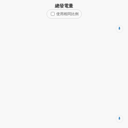
總發電量
使用相同比例
⬇️
⬇️