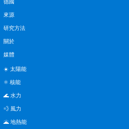
德國
來源
研究方法
關於
媒體
☀️ 太陽能
⚛️ 核能
🌊 水力
💨 風力
🌋 地熱能