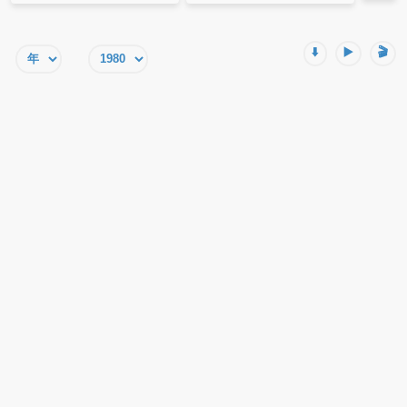
⬇️
▶️
🎬