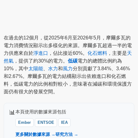
在過去的12個月，從2025年6月至2026年5月，摩爾多瓦的
電力消費情況顯示出多樣化的來源。摩爾多瓦超過一半的電
力供應來自於
淨進口
，佔比接近60%。
化石燃料
，主要是
天
然氣
，提供了約30%的電力。
低碳
電力的總體比例約為
10%，其中
太陽能
、
水力
和
風力
分別貢獻了3.84%、3.46%
和2.67%。摩爾多瓦的電力結構顯示出依賴進口和化石燃
料，低碳電力的比例相對較小，意味著在減碳和環境保護方
面仍有很大的發展空間。
📊
本頁使用的數據來源包括
Ember
ENTSOE
IEA
更多關於數據來源 →
研究方法 →