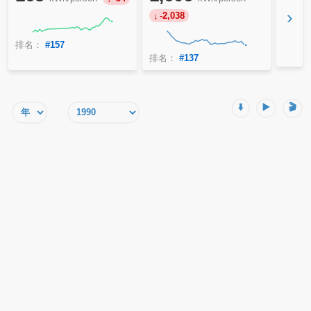
›
-2,038
排名：
#157
排名：
#137
⬇️
▶️
🎬