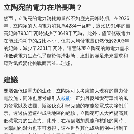
立陶宛的電力在增長嗎？
然而，立陶宛的電力消耗總量卻不如歷史高峰時期。在2026
年，立陶宛的人均電力消耗為4284千瓦時，這比1991年的最
高紀錄7933千瓦時減少了3649千瓦時。此外，儘管低碳電力
在能源消耗中的占比不小，但其人均發電量仍然低於2003年
的紀錄，減少了2331千瓦時。這意味著立陶宛的總電力需求
和低碳電力生產似乎處於停滯狀態，這對於滿足未來需求和
應對氣候變化挑戰而言並非理想。
建議
要增強低碳電力的生產，立陶宛可以考慮擴大現有的風力發
電設施，同時也應考慮引入
核能
，正如丹麥和愛荷華州的風
力發電以及法國、斯洛伐克和烏克蘭的核能發電成功範例所
示。透過借鑒這些成功地區的經驗，立陶宛可以大幅提高其
低碳電力的生產力。此外，在考慮增加風能和核能的同時，
太陽能的潛力也不可忽視，這在世界其他成功範例中得到了