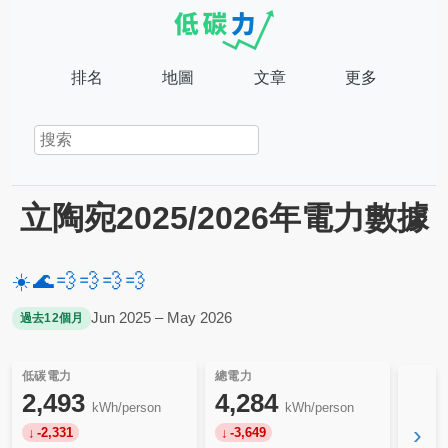
排名
地圖
文章
更多
立陶宛2025/2026年電力數據
☀️
🌊
💨
💨
💨
💨
Jun 2025 – May 2026
過去12個月
低碳電力
總電力
2,493
4,284
kWh/person
kWh/person
›
-2,331
-3,649