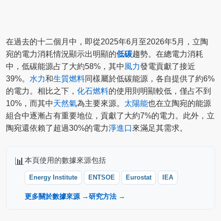
在過去的十二個月中，即從2025年6月至2026年5月，立陶
宛的電力消耗情況顯示出明顯的
低碳
趨勢。在總電力消耗
中，低碳能源占了大約58%，其中
風力
發電貢獻了接近
39%。
水力
和
生質燃料
同樣屬於低碳能源，各自提供了約6%
的電力。相比之下，
化石燃料
的使用則明顯較低，僅占不到
10%，而其中
天然氣
為主要來源。
太陽能
也在立陶宛的能源
組合中逐漸占有重要地位，貢獻了大約7%的電力。此外，立
陶宛還依賴了超過30%的電力
淨進口
來滿足其需求。
📊
本頁使用的數據來源包括
Energy Institute
ENTSOE
Eurostat
IEA
更多關於數據來源 →
研究方法 →