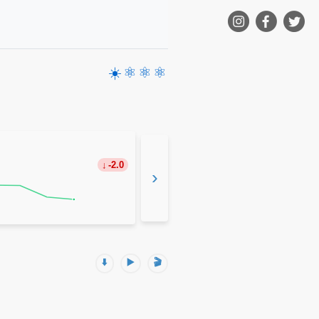
☀️
⚛️
⚛️
⚛️
-2.0
›
⬇️
▶️
🎬