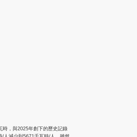
瓦時，與2025年創下的歷史記錄
人減少到5671千瓦時/人，雖然