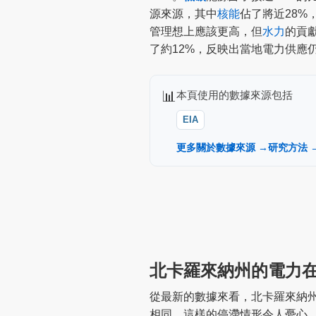
源來源，其中
核能
佔了將近28%
管理想上應該更高，但
水力
的貢
了約12%，反映出當地電力供應
📊
本頁使用的數據來源包括
EIA
更多關於數據來源 →
研究方法 
北卡羅來納州的電力
從最新的數據來看，北卡羅來納州的
相同。這樣的停滯情形令人憂心，特