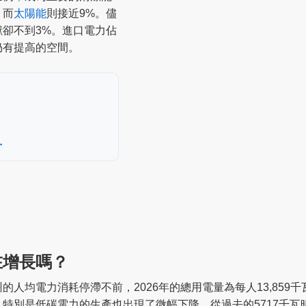
，而
太陽能
則接近9%。儘
獻卻不到3%。進口電力佔
仍有提高的空間。
→
在增長嗎？
人均電力消耗停滯不前，2026年的總用電量為每人13,859千
別是低碳電力的生產也出現了微幅下降，從過去的5717千瓦時/