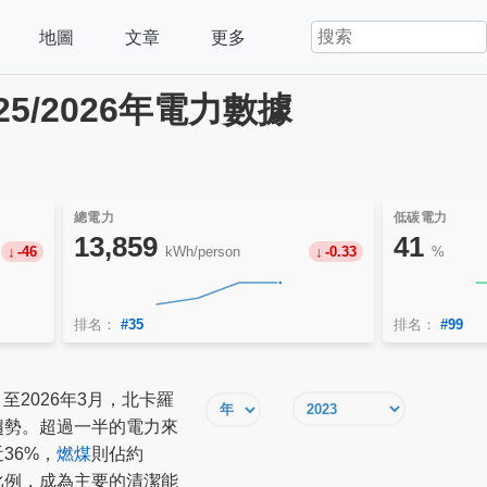
地圖
文章
更多
5/2026年電力數據
總電力
低碳電力
13,859
41
-46
kWh/person
-0.33
%
排名：
#35
排名：
#99
月至2026年3月，北卡羅
趨勢。超過一半的電力來
36%，
燃煤
則佔約
比例，成為主要的清潔能