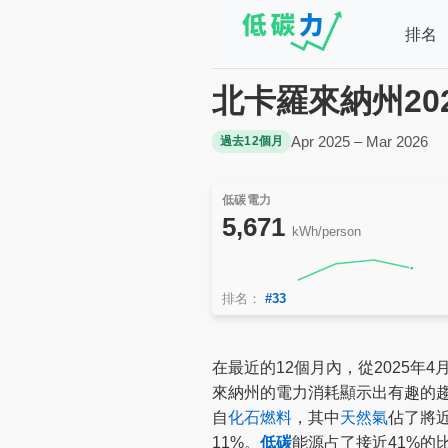
排名
北卡羅來納州202
Apr 2025 – Mar 2026
過去12個月
低碳電力
5,671
kWh/person
排名：
#33
在最近的12個月內，從2025年4
來納州的電力消耗顯示出有趣的
自
化石燃料
，其中
天然氣
佔了將近
11%。
低碳
能源占了接近41%的