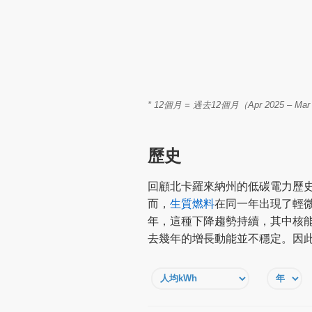
* 12個月 = 過去12個月（Apr 2025 
歷史
回顧北卡羅來納州的低碳電力歷史，
而，
生質燃料
在同一年出現了輕微的
年，這種下降趨勢持續，其中核能減
去幾年的增長動能並不穩定。因