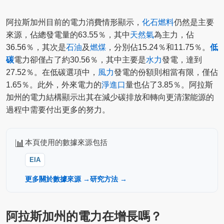
阿拉斯加州目前的電力消費情形顯示，
化石燃料
仍然是主要
來源，佔總發電量的63.55％，其中
天然氣
為主力，佔
36.56％，其次是
石油
及
燃煤
，分別佔15.24％和11.75％。
低
碳
電力卻僅占了約30.56％，其中主要是
水力
發電，達到
27.52％。在低碳選項中，
風力
發電的份額則相當有限，僅佔
1.65％。此外，外來電力的
淨進口
量也佔了3.85％。阿拉斯
加州的電力結構顯示出其在減少碳排放和轉向更清潔能源的
過程中需要付出更多的努力。
📊
本頁使用的數據來源包括
EIA
更多關於數據來源 →
研究方法 →
阿拉斯加州的電力在增長嗎？