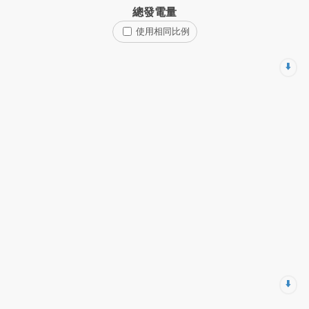
總發電量
使用相同比例
⬇️
⬇️