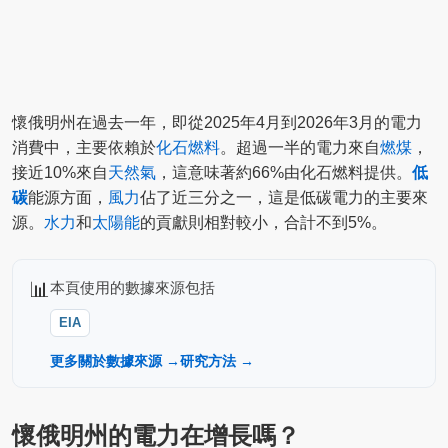
懷俄明州在過去一年，即從2025年4月到2026年3月的電力
消費中，主要依賴於
化石燃料
。超過一半的電力來自
燃煤
，
接近10%來自
天然氣
，這意味著約66%由化石燃料提供。
低
碳
能源方面，
風力
佔了近三分之一，這是低碳電力的主要來
源。
水力
和
太陽能
的貢獻則相對較小，合計不到5%。
📊
本頁使用的數據來源包括
EIA
更多關於數據來源 →
研究方法 →
懷俄明州的電力在增長嗎？