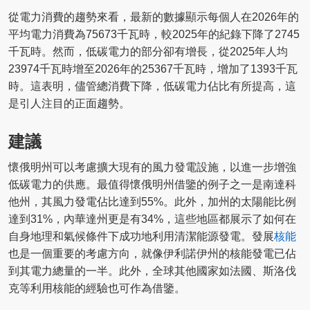
從電力消費的趨勢來看，最新的數據顯示每個人在2026年的
平均電力消費為75673千瓦時，較2025年的紀錄下降了2745
千瓦時。然而，低碳電力的部分卻有增長，從2025年人均
23974千瓦時增至2026年的25367千瓦時，增加了1393千瓦
時。這表明，儘管總消費下降，低碳電力佔比有所提高，這
是引人注目的正面趨勢。
建議
懷俄明州可以考慮擴大現有的風力發電設施，以進一步增強
低碳電力的供應。最值得懷俄明州借鑒的例子之一是南達科
他州，其風力發電佔比達到55%。此外，加州的太陽能比例
達到31%，內華達州更是有34%，這些地區都展示了如何在
自身地理和氣候條件下成功地利用清潔能源發電。發展
核能
也是一個重要的考慮方向，就像伊利諾伊州的核能發電已佔
到其電力總量的一半。此外，全球其他國家如法國、斯洛伐
克等利用核能的經驗也可作為借鑒。