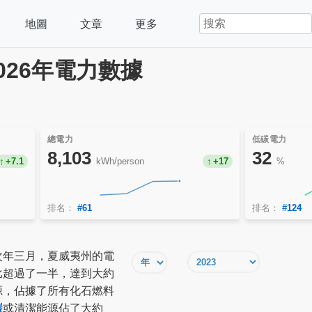
地圖
文章
更多
2026年電力數據
總電力
低碳電力
8,103
32
+7.1
kWh/person
+17
%
排名：
#61
排名：
#124
次年三月，夏威夷州的電
比超過了一半，達到大約
源，佔據了所有化石燃料
碳
或清潔能源佔了大約