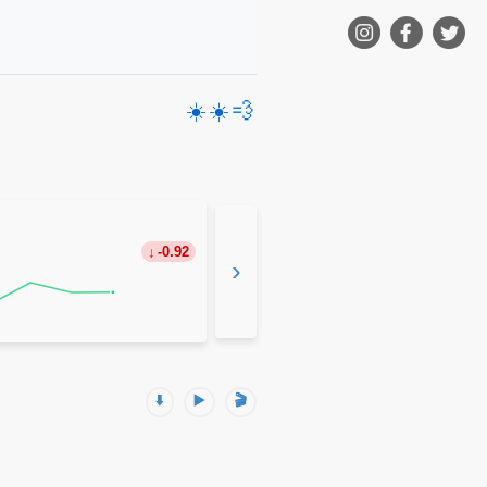
☀️
☀️
💨
-0.92
›
⬇️
▶️
🎬