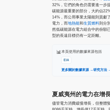
32%，它們的角色仍需要進一步
碳能源最重要的部分，大約佔22
14%，而公用事業太陽能則貢獻了
電力，而
地熱能
和
生質燃料
則分別
然低碳能源在電力組合中的份額
型的長遠目標仍有一定距離。
📊
本頁使用的數據來源包括
EIA
更多關於數據來源 →
研究方法 
夏威夷州的電力在增
儘管電力消費緩慢增長，但整體變化
8086千瓦時，增長僅17千瓦時。