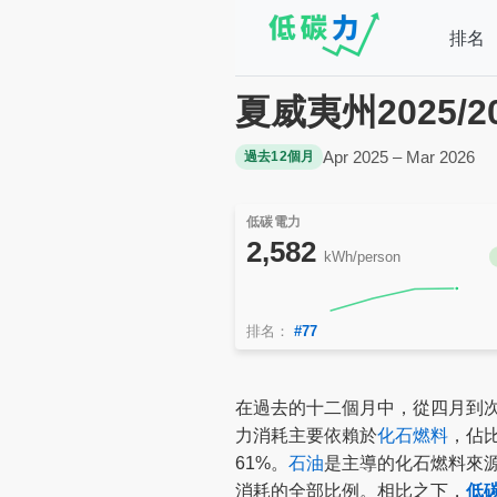
排名
夏威夷州2025/
Apr 2025 – Mar 2026
過去12個月
低碳電力
2,582
kWh/person
排名：
#77
在過去的十二個月中，從四月到
力消耗主要依賴於
化石燃料
，佔
61%。
石油
是主導的化石燃料來
消耗的全部比例。相比之下，
低