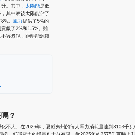
提升。其中，
太陽能
是低
%，其中表後太陽能佔了
8%。
風力
提供了5%的
貢獻了2%和1.5%。雖
已不容忽視，距離能源轉
→
長嗎？
不大。在2026年，夏威夷州的每人電力消耗量達到8103千瓦
同樣，低碳電力的增長也十分有限，從2025年的2575千瓦時上升