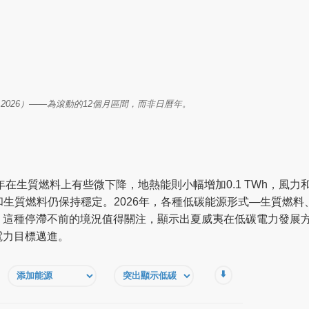
– Mar 2026）——為滾動的12個月區間，而非日曆年。
年在生質燃料上有些微下降，地熱能則小幅增加0.1 TWh，風力
地熱和生質燃料仍保持穩定。2026年，各種低碳能源形式—生質燃
。這種停滯不前的境況值得關注，顯示出夏威夷在低碳電力發展
電力目標邁進。
⬇️