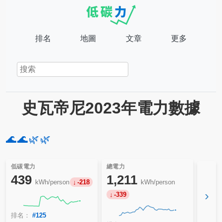
排名
地圖
文章
更多
史瓦帝尼2023年電力數據
🌊
🌊
🌿
🌿
低碳電力
總電力
439
1,211
kWh/person
-218
kWh/person
›
-339
排名：
#125