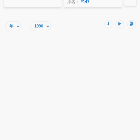
排名：
#147
⬇️
▶️
🎬