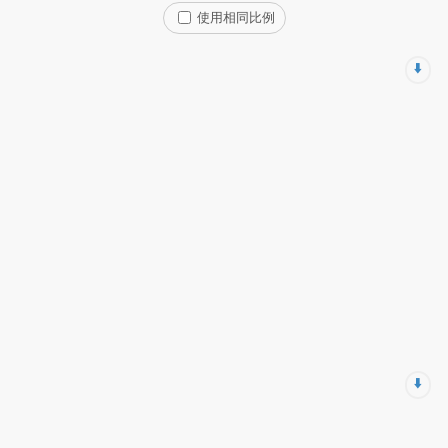
使用相同比例
⬇️
⬇️