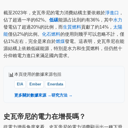
截至2023年，史瓦帝尼的電力消費結構主要依賴於
淨進口
，
佔了超過一半的62%。
低碳
能源占比則約有36%，其中
水力
發電佔了超過20%的比例，而
生質燃料
貢獻了約14%，
太陽
能
僅佔2%的比例。
化石燃料
的使用則幾乎可以忽略不計，僅
佔1%左右，完全是來自於
燃煤
發電。這表明，史瓦帝尼在能
源結構上依賴低碳能源，特別是水力和生質燃料，但仍然十
分仰賴電力進口來滿足國內需求。
📊
本頁使用的數據來源包括
EIA
Ember
Enerdata
更多關於數據來源 →
研究方法 →
史瓦帝尼的電力在增長嗎？
從電力增長角度來看，史瓦帝尼的電力消費顯示出一種下滑