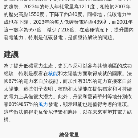
的趨勢。2023年的每人年耗電量為1211度，相較於2007年
的歷史高點1550度，下降了約340度。同樣地，低碳電力生
成也在下降，2023年的每人低碳發電約為439度，而2001年
這一數字為657度，減少了218度。在這種情況下，提升國內
發電能力，特別是低碳發電，是個亟待解決的問題。
建議
為了提升低碳電力生產，史瓦帝尼可以參考其他地區的成功
經驗，特別是察看在
核能
和太陽能方面取得成就的國家。法
國67%的電力來自於核能，而加州有31%的電力直接來自於
太陽能。這些例子表明，核能和太陽能在提供穩定和可持續
的電力上具備很大潛力。此外，丹麥和愛荷華州等地分別依
靠60%和57%的
風力
發電，顯示風能也是值得考慮的選項。
這些做法值得史瓦帝尼借鑒和應用，以在未來重塑其電力結
構。
總發電量