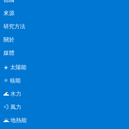
來源
研究方法
關於
媒體
☀️ 太陽能
⚛️ 核能
🌊 水力
💨 風力
🌋 地熱能