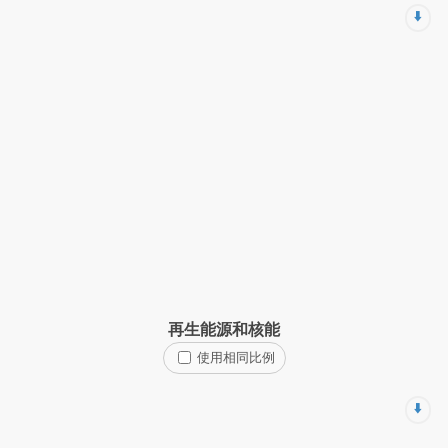
⬇️
再生能源和核能
使用相同比例
⬇️