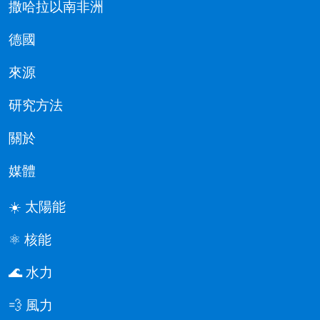
撒哈拉以南非洲
德國
來源
研究方法
關於
媒體
☀️ 太陽能
⚛️ 核能
🌊 水力
💨 風力