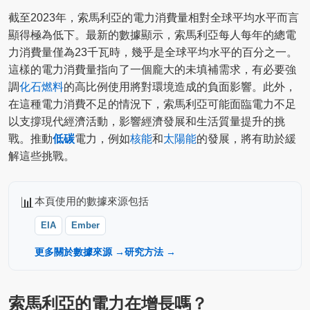
截至2023年，索馬利亞的電力消費量相對全球平均水平而言
顯得極為低下。最新的數據顯示，索馬利亞每人每年的總電
力消費量僅為23千瓦時，幾乎是全球平均水平的百分之一。
這樣的電力消費量指向了一個龐大的未填補需求，有必要強
調
化石燃料
的高比例使用將對環境造成的負面影響。此外，
在這種電力消費不足的情況下，索馬利亞可能面臨電力不足
以支撐現代經濟活動，影響經濟發展和生活質量提升的挑
戰。推動
低碳
電力，例如
核能
和
太陽能
的發展，將有助於緩
解這些挑戰。
📊
本頁使用的數據來源包括
EIA
Ember
更多關於數據來源 →
研究方法 →
索馬利亞的電力在增長嗎？