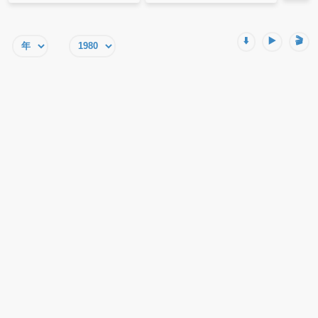
⬇️
▶️
🎬