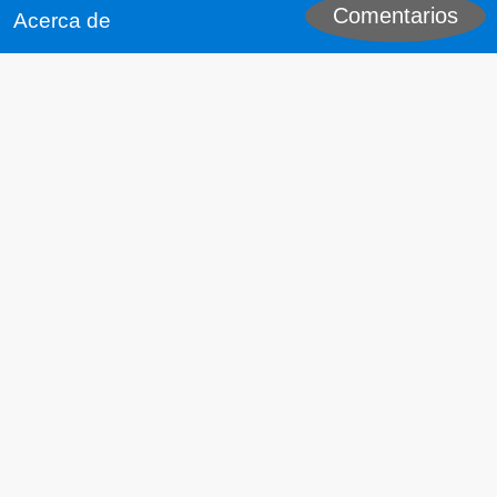
Comentarios
Acerca de
Medios
☀️ Solar
⚛️ Nuclear
🌊 Energía hidroeléctrica
💨 Energia eólica
🌋 Geotérmica
🌿 Biocombustibles
Descargue nuestros datos anuales:
CSV
JSON
Descargue nuestros datos mensuales:
CSV
JSON