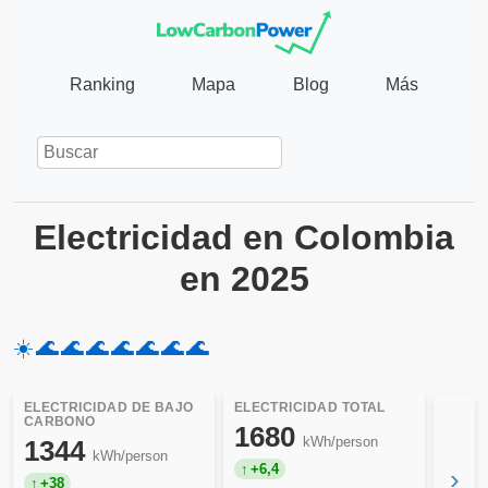
Ranking
Mapa
Blog
Más
Electricidad en Colombia
en 2025
☀️
🌊
🌊
🌊
🌊
🌊
🌊
🌊
ELECTRICIDAD DE BAJO
ELECTRICIDAD TOTAL
CARBONO
1680
kWh/person
1344
kWh/person
+6,4
›
+38