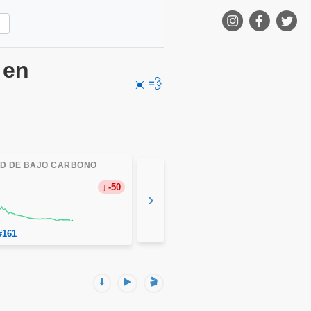
 en
☀️
💨
AD DE BAJO CARBONO
-50
›
#161
⬇️
▶️
🎬