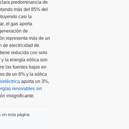
clara predominancia de
entando más del 85% del
ituyendo casi la
lar, el gas aporta
generación de
rbón representa más de un
ón de electricidad de
tiene reducida con solo
r
y la energía eólica son
tre las fuentes bajas en
os de un 6% y la eólica
oeléctrica
aporta un 3%,
rgías renovables sin
n insignificante.
s en esta página