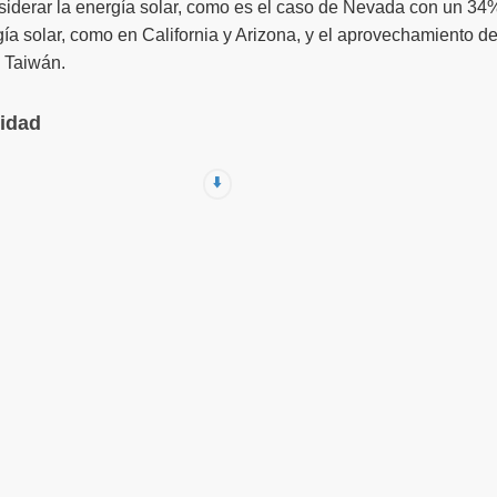
siderar la energía solar, como es el caso de Nevada con un 34
ía solar, como en California y Arizona, y el aprovechamiento d
e Taiwán.
cidad
⬇️