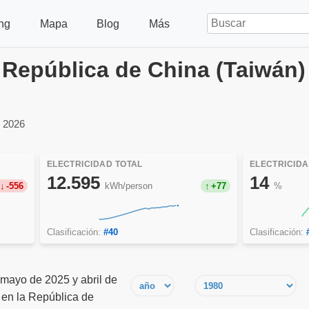
ng
Mapa
Blog
Más
n República de China (Taiwán)
 2026
ELECTRICIDAD TOTAL
ELECTRICID
12.595
14
-556
kWh/person
+77
%
Clasificación:
#40
Clasificación:
 mayo de 2025 y abril de
 en la República de