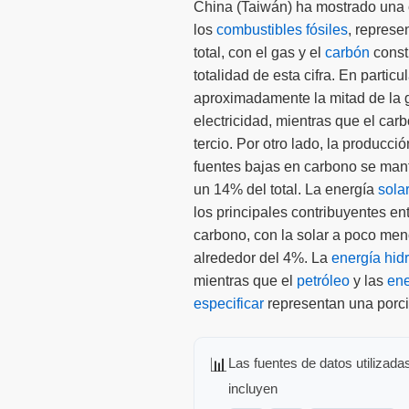
China (Taiwán) ha mostrado una 
los
combustibles fósiles
, repres
total, con el gas y el
carbón
const
totalidad de esta cifra. En particu
aproximadamente la mitad de la 
electricidad, mientras que el ca
tercio. Por otro lado, la producci
fuentes bajas en carbono se man
un 14% del total. La energía
sola
los principales contribuyentes en
carbono, con la solar a poco men
alrededor del 4%. La
energía hidr
mientras que el
petróleo
y las
ene
especificar
representan una porció
📊
Las fuentes de datos utilizada
incluyen