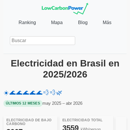
Ranking
Mapa
Blog
Más
Electricidad en Brasil en
2025/2026
☀️
🌊
🌊
🌊
🌊
🌊
💨
💨
🌿
may 2025 – abr 2026
ÚLTIMOS 12 MESES
ELECTRICIDAD DE BAJO
ELECTRICIDAD TOTAL
CARBONO
3559
kWh/person