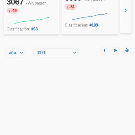
3067
kWh/person
-31
›
-49
Clasificación:
#109
Clasificación:
#63
⬇️
▶️
🎬