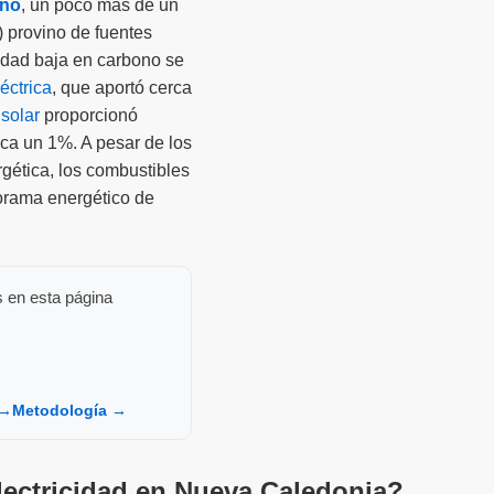
ono
, un poco más de un
 provino de fuentes
cidad baja en carbono se
éctrica
, que aportó cerca
a
solar
proporcionó
ca un 1%. A pesar de los
rgética, los combustibles
orama energético de
s en esta página
 →
Metodología →
electricidad en Nueva Caledonia?