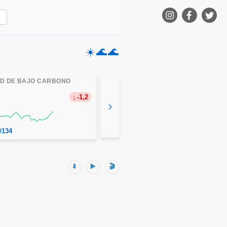
☀️
🌊
🌊
AD DE BAJO CARBONO
-1,2
›
#134
⬇️
▶️
🎬