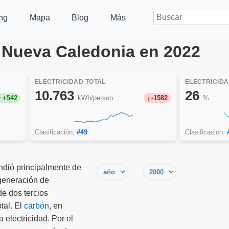
ng
Mapa
Blog
Más
n Nueva Caledonia en 2022
ELECTRICIDAD TOTAL
ELECTRICID
10.763
26
+542
kWh/person
-1582
%
Clasificación:
#49
Clasificación:
dió principalmente de
generación de
de dos tercios
tal. El
carbón
, en
a electricidad. Por el