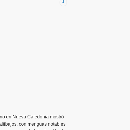
⬇️
rbono en Nueva Caledonia mostró
 altibajos, con menguas notables