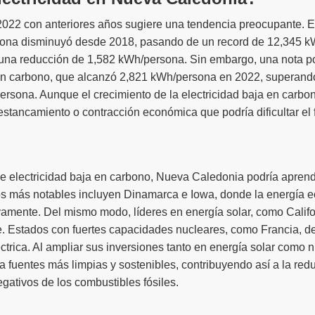
022 con anteriores años sugiere una tendencia preocupante. E
sona disminuyó desde 2018, pasando de un record de 12,345 
una reducción de 1,582 kWh/persona. Sin embargo, una nota po
 en carbono, que alcanzó 2,821 kWh/persona en 2022, superando
rsona. Aunque el crecimiento de la electricidad baja en carbon
stancamiento o contracción económica que podría dificultar el f
e electricidad baja en carbono, Nueva Caledonia podría apren
os más notables incluyen Dinamarca e Iowa, donde la energía e
ivamente. Del mismo modo, líderes en energía solar, como Calif
ente. Estados con fuertes capacidades nucleares, como Francia, 
ctrica. Al ampliar sus inversiones tanto en energía solar como
a fuentes más limpias y sostenibles, contribuyendo así a la red
egativos de los combustibles fósiles.