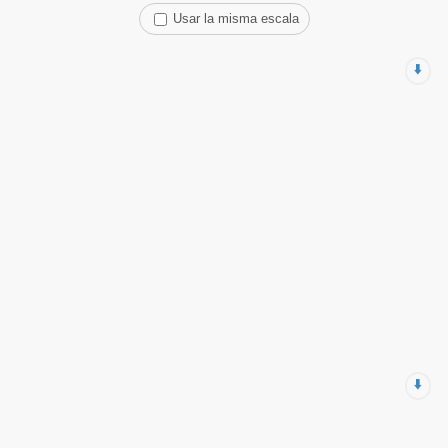
Usar la misma escala
⬇️
⬇️