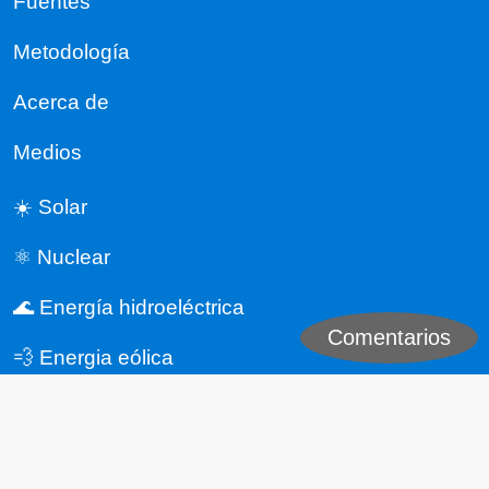
Fuentes
Metodología
Acerca de
Medios
☀️ Solar
⚛️ Nuclear
🌊 Energía hidroeléctrica
Comentarios
💨 Energia eólica
🌋 Geotérmica
🌿 Biocombustibles