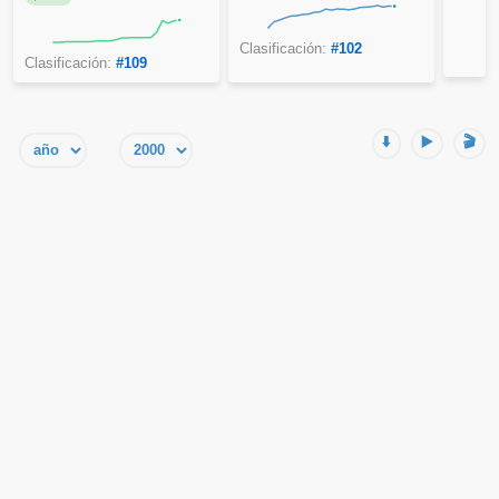
Clasificación:
#102
Clasificación:
#109
⬇️
▶️
🎬