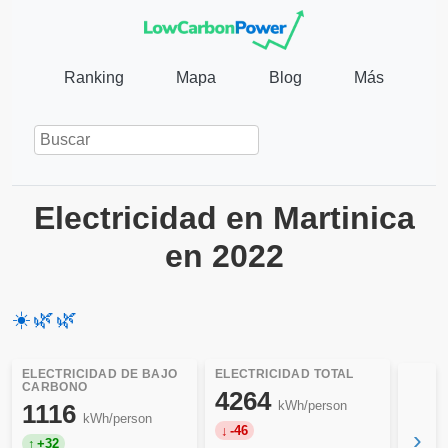
Ranking
Mapa
Blog
Más
Electricidad en Martinica
en 2022
☀️
🌿
🌿
ELECTRICIDAD DE BAJO
ELECTRICIDAD TOTAL
CARBONO
4264
kWh/person
1116
kWh/person
-46
›
+32