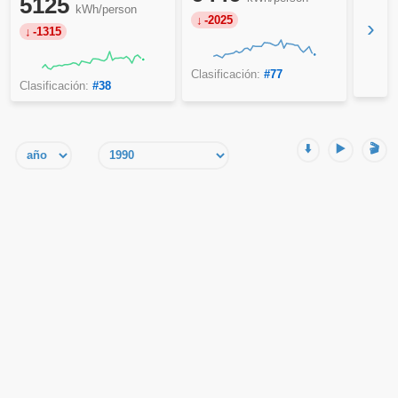
5125
kWh/person
-2025
›
-1315
Clasificación:
#77
Clasificación:
#38
⬇️
▶️
🎬