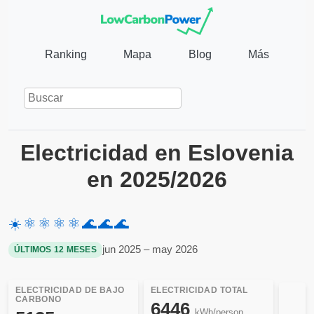
Ranking
Mapa
Blog
Más
Electricidad en Eslovenia
en 2025/2026
☀️
⚛️
⚛️
⚛️
⚛️
🌊
🌊
🌊
jun 2025 – may 2026
ÚLTIMOS 12 MESES
ELECTRICIDAD DE BAJO
ELECTRICIDAD TOTAL
CARBONO
6446
kWh/person