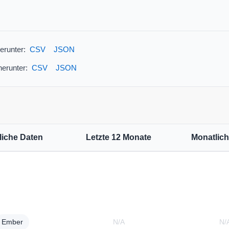
erunter:
CSV
JSON
herunter:
CSV
JSON
liche Daten
Letzte 12 Monate
Monatlic
N/A
N/
Ember