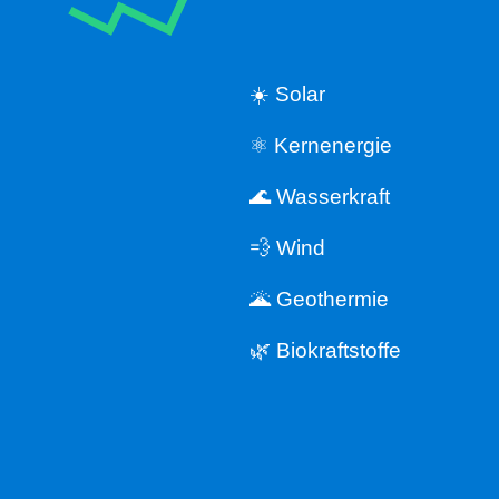
☀️ Solar
⚛️ Kernenergie
🌊 Wasserkraft
💨 Wind
🌋 Geothermie
🌿 Biokraftstoffe