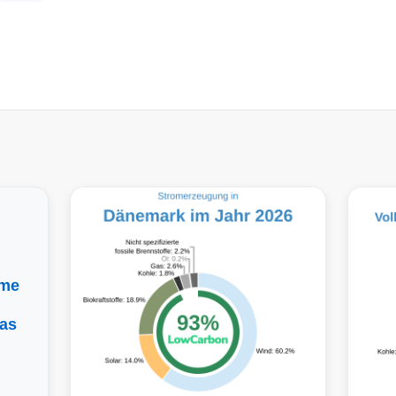
rme
as