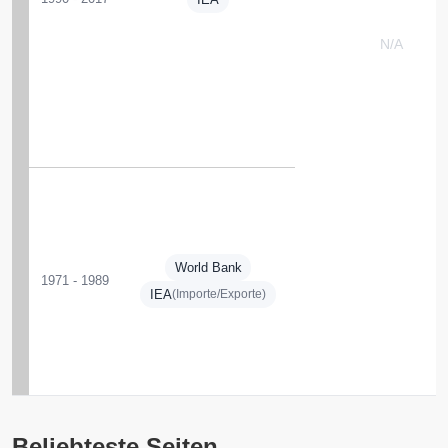
N/A
World Bank
1971 - 1989
IEA
(Importe/Exporte)
Beliebteste Seiten