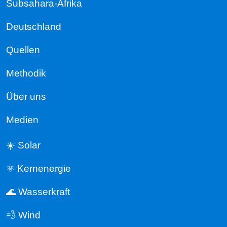
Subsahara-Afrika
Deutschland
Quellen
Methodik
Über uns
Medien
☀️ Solar
⚛️ Kernenergie
🌊 Wasserkraft
💨 Wind