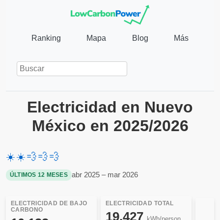
Ranking
Mapa
Blog
Más
Electricidad en Nuevo
México en 2025/2026
☀️
☀️
💨
💨
💨
abr 2025 – mar 2026
ÚLTIMOS 12 MESES
ELECTRICIDAD DE BAJO
ELECTRICIDAD TOTAL
CARBONO
19.427
kWh/person