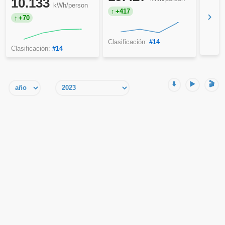
10.133
kWh/person
+417
›
+70
Clasificación:
#14
Clasificación:
#14
⬇️
▶️
🎬