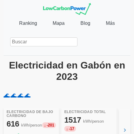
Ranking
Mapa
Blog
Más
Electricidad en Gabón en
2023
🌊
🌊
🌊
🌊
ELECTRICIDAD DE BAJO
ELECTRICIDAD TOTAL
CARBONO
1517
kWh/person
616
kWh/person
-201
›
-17