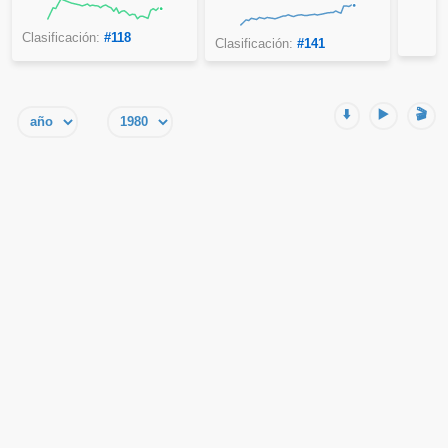
Clasificación:
#118
Clasificación:
#141
⬇️
▶️
🎬