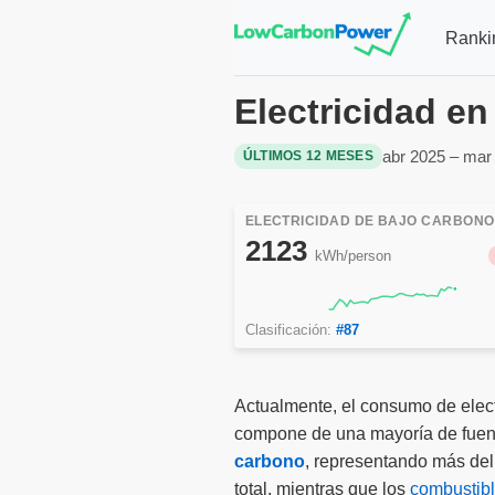
Ranki
Electricidad e
abr 2025 – mar
ÚLTIMOS 12 MESES
ELECTRICIDAD DE BAJO CARBONO
2123
kWh/person
Clasificación:
#87
Actualmente, el consumo de elec
compone de una mayoría de fuen
carbono
, representando más de
total, mientras que los
combustibl