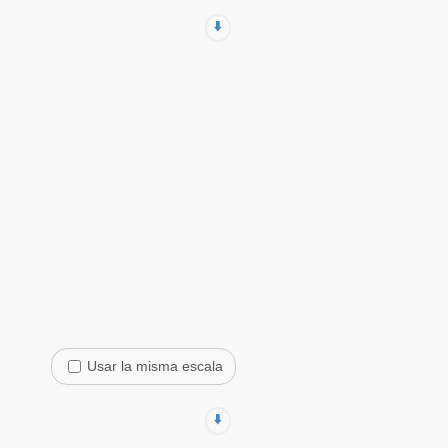
⬇️
Usar la misma escala
⬇️