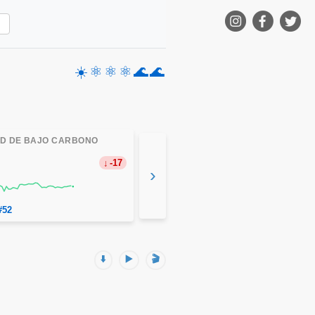
☀️
⚛️
⚛️
⚛️
🌊
🌊
AD DE BAJO CARBONO
-17
›
#52
⬇️
▶️
🎬