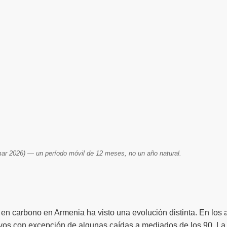
ar 2026) — un período móvil de 12 meses, no un año natural.
a en carbono en Armenia ha visto una evolución distinta. En los 
vos con excepción de algunas caídas a mediados de los 90. La