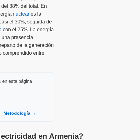
el 38% del total. En
nergía
nuclear
es la
casi el 30%, seguida de
a
con el 25%. La energía
e una presencia
 reparto de la generación
do comprendido entre
s en esta página
 →
Metodología →
lectricidad en Armenia?