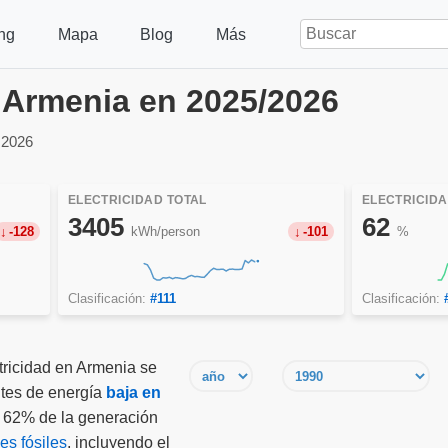
ng
Mapa
Blog
Más
n Armenia en 2025/2026
 2026
ELECTRICIDAD TOTAL
ELECTRICID
3405
62
-128
kWh/person
-101
%
Clasificación:
#111
Clasificación:
tricidad en Armenia se
tes de energía
baja en
l 62% de la generación
es fósiles
, incluyendo el