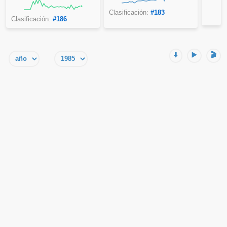
Clasificación:
#183
Clasificación:
#186
⬇️
▶️
🎬