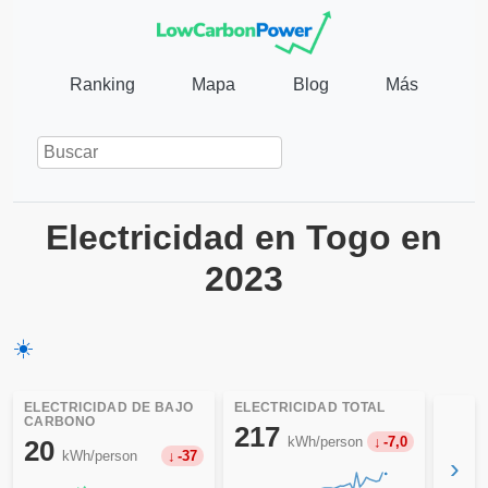
Ranking
Mapa
Blog
Más
Electricidad en Togo en
2023
☀️
ELECTRICIDAD DE BAJO
ELECTRICIDAD TOTAL
CARBONO
217
kWh/person
-7,0
20
kWh/person
-37
›