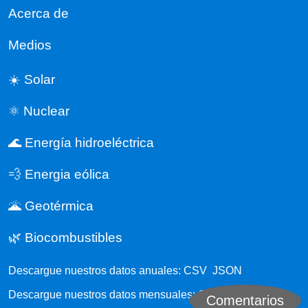
Acerca de
Medios
☀️ Solar
⚛️ Nuclear
🌊 Energía hidroeléctrica
💨 Energia eólica
🌋 Geotérmica
🌿 Biocombustibles
Descargue nuestros datos anuales:
CSV
JSON
Descargue nuestros datos mensuales:
CSV
JSON
Comentarios