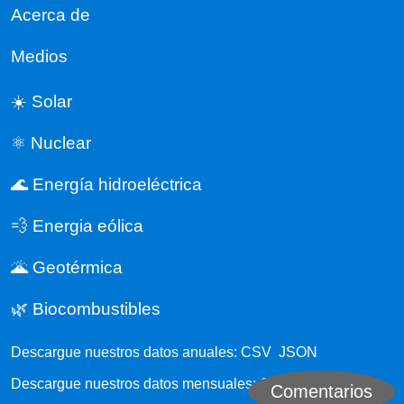
Acerca de
Medios
☀️ Solar
⚛️ Nuclear
🌊 Energía hidroeléctrica
💨 Energia eólica
🌋 Geotérmica
🌿 Biocombustibles
Descargue nuestros datos anuales:
CSV
JSON
Descargue nuestros datos mensuales:
CSV
JSON
Comentarios