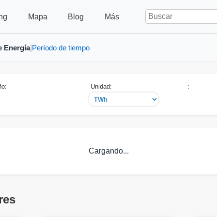
ng
Mapa
Blog
Más
e Energía
Período de tiempo
|
ño:
Unidad:
:
Cargando...
res