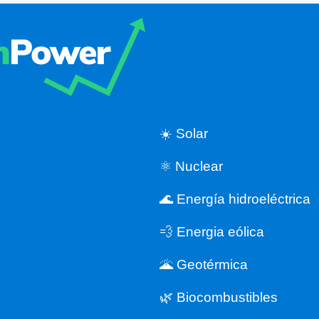
☀️ Solar
⚛️ Nuclear
🌊 Energía hidroeléctrica
💨 Energia eólica
🌋 Geotérmica
🌿 Biocombustibles