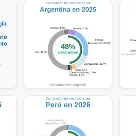
gía
rió
nto
s